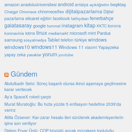
android
amazon
beşiktaş
anadoluüniversitesi
antalya
açıköğretim
dijitalpazarlama
chromeosflex
Dijital
Chatgpt
Chromeos
fenerbahçe
eticaret
pazarlama
eğitim
facebook
fatihçoban
galatasaray
kitap
instagram
google
korona
hummel
KKTC
linux
microsoft
mint
Pardus
kıbrıs
koronavirüs
mediamarkt
Tablet
windows
samsung
türkiye
telefon
sosyalmedya
windows10
windows11
Windows 11
Yapayzeka
xiaomi
yorum
yapay zeka
youtube
yasaklar
Gündem
Abdulkadir Selvi: Süreç başarılı olursa ikinci aşamaya geçilmesine
karar verilecek
Ay'a SpaceX roketi çarptı
Murat Muratoğlu: Bu hızla yüzde 5 enflasyon hedefine 2039'da
varırız
Atilla Özsever: Kar-zarar hesabı ileri sürülerek akademisyenlerin
işine son veriliyor
Didem Eryar Ünlü: COP büyüdü ancak müzakere topluluğu