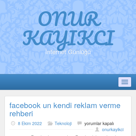
ONUR
KAYIKCI
İnternet Günlüğü
Toggl
facebook un kendi reklam verme
rehberi
facebook
8 Ekim 2022
Teknoloji
yorumlar kapalı
un
onurkayikci
kendi