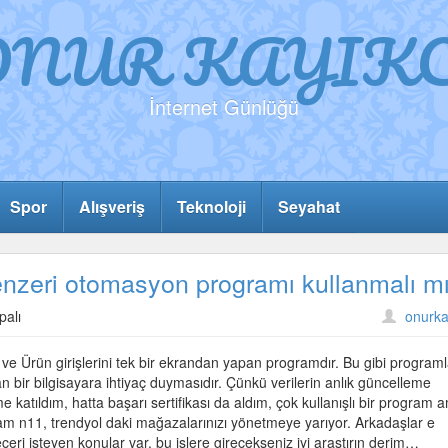
ONUR KAYIKC
İnternet Günlüğü
Spor
Alışveriş
Teknoloji
Seyahat
benzeri otomasyon programı kullanmalı mı
palı
onurka
ri ve Ürün girişlerini tek bir ekrandan yapan programdır. Bu gibi programl
n bir bilgisayara ihtiyaç duymasıdır. Çünkü verilerin anlık güncelleme
ime katıldım, hatta başarı sertifikası da aldım, çok kullanışlı bir program 
ogram n11, trendyol daki mağazalarınızı yönetmeye yarıyor. Arkadaşlar e
eri isteyen konular var, bu işlere girecekseniz iyi araştırın derim…