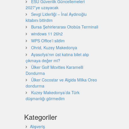
ESU Güvenlik Güncellemeleri
2027’ye uzayacak
Sevgi Liderliği – İnal Aydınoğlu
kitabını bitirdim
Bursa Şehirlerarası Otobüs Terminali
windows 11 26h2
WPS Office’i sildim
Ohrid, Kuzey Makedonya
Ayasofya’nın üst katına bilet alıp
çıkmaya değer mi?
Ülker Golf Mcvities Karamelli
Dondurma
Ülker Cocostar ve Algida Milka Oreo
dondurma
Kuzey Makedonya’da Türk
düşmanlığı görmedim
Kategoriler
Alışveriş