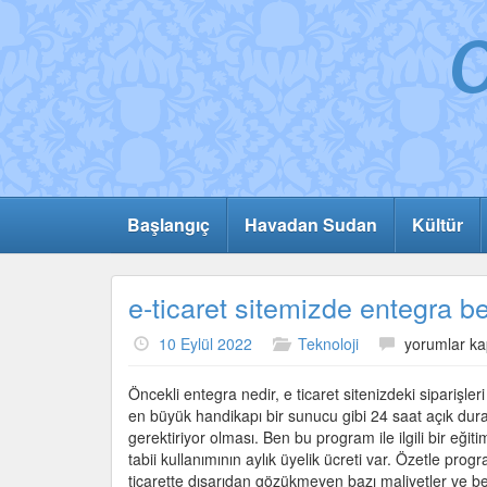
Başlangıç
Havadan Sudan
Kültür
e-ticaret sitemizde entegra 
e-
10 Eylül 2022
Teknoloji
yorumlar ka
ticaret
sitemizde
Öncekli entegra nedir, e ticaret sitenizdeki siparişle
entegra
en büyük handikapı bir sunucu gibi 24 saat açık dura
benzeri
gerektiriyor olması. Ben bu program ile ilgili bir eğit
otomasyon
tabii kullanımının aylık üyelik ücreti var. Özetle pr
programı
ticarette dışarıdan gözükmeyen bazı maliyetler ve bec