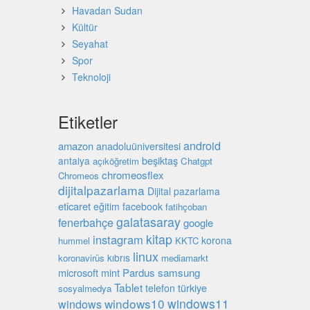
Havadan Sudan
Kültür
Seyahat
Spor
Teknoloji
Etiketler
android
amazon
anadoluüniversitesi
beşiktaş
antalya
açıköğretim
Chatgpt
chromeosflex
Chromeos
dijitalpazarlama
Dijital pazarlama
eticaret
eğitim
facebook
fatihçoban
galatasaray
fenerbahçe
google
kitap
instagram
korona
hummel
KKTC
linux
kıbrıs
koronavirüs
mediamarkt
microsoft
mint
Pardus
samsung
Tablet
türkiye
telefon
sosyalmedya
windows10
windows11
windows