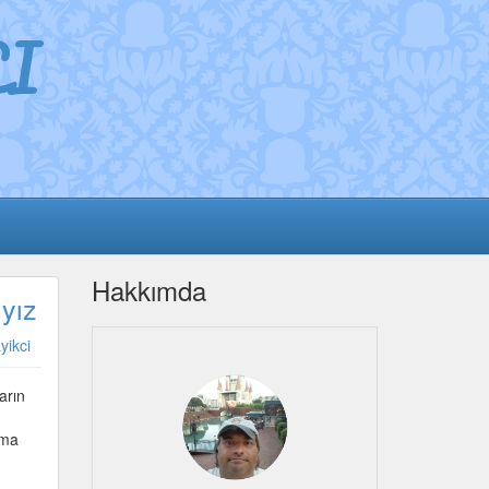
I
Hakkımda
yız
yikci
arın
ama