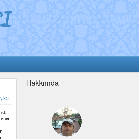
I
Hakkımda
yikci
kakta
turucu
un
a