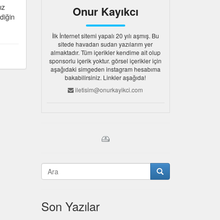
ız
Onur Kayıkcı
diğin
İlk İnternet sitemi yapalı 20 yılı aşmış. Bu
sitede havadan sudan yazılarım yer
almaktadır. Tüm içerikler kendime ait olup
sponsorlu içerik yoktur. görsel içerikler için
aşağıdaki simgeden instagram hesabıma
bakabilirsiniz. Linkler aşağıda!
iletisim@onurkayikci.com
Son Yazılar