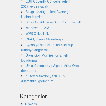
ESU Güvenlik Güncellemeleri
2027’ye uzayacak
Sevgi Liderliği – İnal Aydınoğlu
kitabını bitirdim
Bursa Şehirlerarası Otobüs Terminali
windows 11 26h2
WPS Office’i sildim
Ohrid, Kuzey Makedonya
Ayasofya’nın üst katına bilet alıp
çıkmaya değer mi?
Ülker Golf Mcvities Karamelli
Dondurma
Ülker Cocostar ve Algida Milka Oreo
dondurma
Kuzey Makedonya’da Türk
düşmanlığı görmedim
Kategoriler
Alışveriş