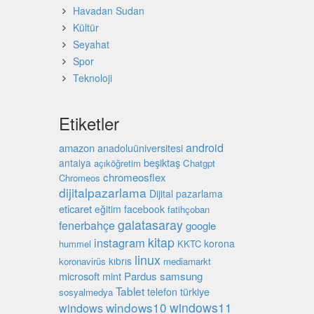
Havadan Sudan
Kültür
Seyahat
Spor
Teknoloji
Etiketler
android
amazon
anadoluüniversitesi
beşiktaş
antalya
açıköğretim
Chatgpt
chromeosflex
Chromeos
dijitalpazarlama
Dijital pazarlama
eticaret
eğitim
facebook
fatihçoban
galatasaray
fenerbahçe
google
kitap
instagram
korona
hummel
KKTC
linux
kıbrıs
koronavirüs
mediamarkt
microsoft
mint
Pardus
samsung
Tablet
türkiye
telefon
sosyalmedya
windows10
windows11
windows