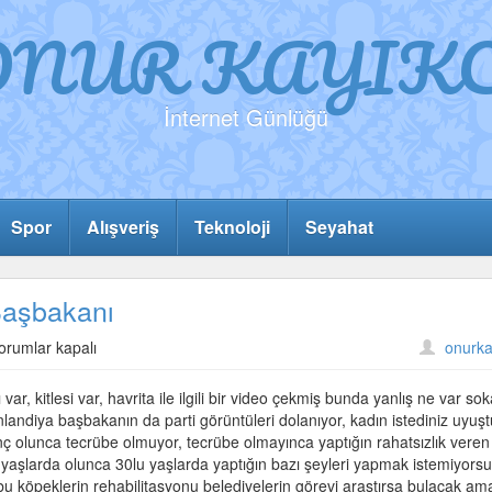
ONUR KAYIKC
İnternet Günlüğü
Spor
Alışveriş
Teknoloji
Seyahat
Başbakanı
adece
orumlar kapalı
onurka
nes
e
, kitlesi var, havrita ile ilgili bir video çekmiş bunda yanlış ne var so
inlandiya
landiya başbakanın da parti görüntüleri dolanıyor, kadın istediniz uyuş
aşbakanı
nç olunca tecrübe olmuyor, tecrübe olmayınca yaptığın rahatsızlık veren
çin
 yaşlarda olunca 30lu yaşlarda yaptığın bazı şeyleri yapmak istemiyors
 köpeklerin rehabilitasyonu belediyelerin görevi araştırsa bulacak am