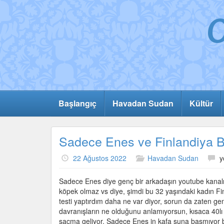
Başlangıç
Havadan Sudan
Kültür
Sadece Enes ve Finlandiya 
S
22 Ağustos 2022
Havadan Sudan
y
E
v
Sadece Enes diye genç bir arkadaşın youtube kanalı var
F
köpek olmaz vs diye, şimdi bu 32 yaşındaki kadın Fin
B
testi yaptırdım daha ne var diyor, sorun da zaten ge
i
davranışların ne olduğunu anlamıyorsun, kısaca 40lı
saçma geliyor. Sadece Enes in kafa şuna basmıyor bu