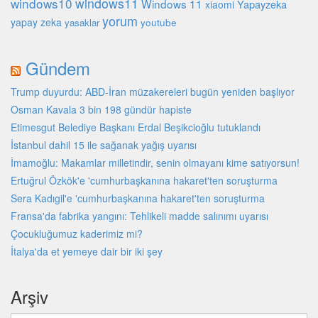
windows10
windows11
Windows 11
Yapayzeka
xiaomi
yorum
yapay zeka
youtube
yasaklar
Gündem
Trump duyurdu: ABD-İran müzakereleri bugün yeniden başlıyor
Osman Kavala 3 bin 198 gündür hapiste
Etimesgut Belediye Başkanı Erdal Beşikcioğlu tutuklandı
İstanbul dahil 15 ile sağanak yağış uyarısı
İmamoğlu: Makamlar milletindir, senin olmayanı kime satıyorsun!
Ertuğrul Özkök'e 'cumhurbaşkanına hakaret'ten soruşturma
Sera Kadıgil'e 'cumhurbaşkanına hakaret'ten soruşturma
Fransa'da fabrika yangını: Tehlikeli madde salınımı uyarısı
Çocukluğumuz kaderimiz mi?
İtalya'da et yemeye dair bir iki şey
Arşiv