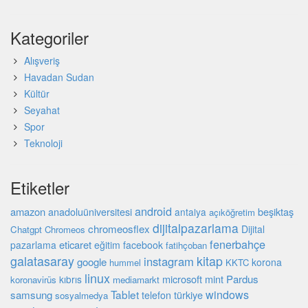
Kategoriler
Alışveriş
Havadan Sudan
Kültür
Seyahat
Spor
Teknoloji
Etiketler
android
amazon
anadoluüniversitesi
beşiktaş
antalya
açıköğretim
dijitalpazarlama
chromeosflex
Dijital
Chatgpt
Chromeos
fenerbahçe
eticaret
pazarlama
eğitim
facebook
fatihçoban
galatasaray
kitap
instagram
google
korona
hummel
KKTC
linux
microsoft
mint
Pardus
kıbrıs
koronavirüs
mediamarkt
windows
Tablet
samsung
türkiye
telefon
sosyalmedya