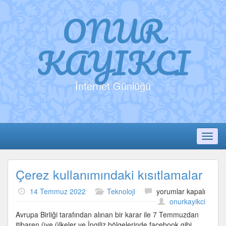
ONUR
KAYIKCI
İnternet Günlüğü
Toggl
Çerez kullanımındaki kısıtlamalar
Çerez
14 Temmuz 2022
Teknoloji
yorumlar kapalı
kullanımındaki
onurkayikci
kısıtlamalar
Avrupa Birliği tarafından alınan bir karar ile 7 Temmuzdan
için
itibaren üye ülkeler ve İngiliz bölgelerinde facebook gibi