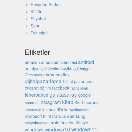
Havadan Sudan
Kültür
Seyahat
Spor
Teknoloji
Etiketler
android
amazon
anadoluüniversitesi
beşiktaş
antalya
açıköğretim
Chatgpt
chromeosflex
Chromeos
dijitalpazarlama
Dijital pazarlama
eticaret
eğitim
facebook
fatihçoban
galatasaray
fenerbahçe
google
kitap
instagram
korona
hummel
KKTC
linux
kıbrıs
koronavirüs
mediamarkt
microsoft
mint
Pardus
samsung
Tablet
türkiye
telefon
sosyalmedya
windows10
windows11
windows