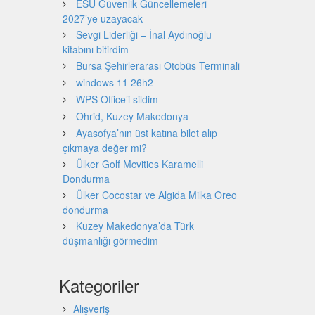
ESU Güvenlik Güncellemeleri
2027’ye uzayacak
Sevgi Liderliği – İnal Aydınoğlu
kitabını bitirdim
Bursa Şehirlerarası Otobüs Terminali
windows 11 26h2
WPS Office’i sildim
Ohrid, Kuzey Makedonya
Ayasofya’nın üst katına bilet alıp
çıkmaya değer mi?
Ülker Golf Mcvities Karamelli
Dondurma
Ülker Cocostar ve Algida Milka Oreo
dondurma
Kuzey Makedonya’da Türk
düşmanlığı görmedim
Kategoriler
Alışveriş