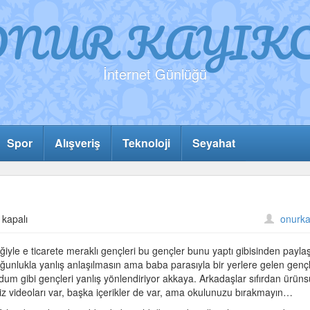
ONUR KAYIKC
İnternet Günlüğü
Spor
Alışveriş
Teknoloji
Seyahat
 kapalı
onurka
ğiyle e ticarete meraklı gençleri bu gençler bunu yaptı gibisinden paylaş
unlukla yanlış anlaşılmasın ama baba parasıyla bir yerlere gelen gençl
dum gibi gençleri yanlış yönlendiriyor akkaya. Arkadaşlar sıfırdan ürün
tsiz videoları var, başka içerikler de var, ama okulunuzu bırakmayın…