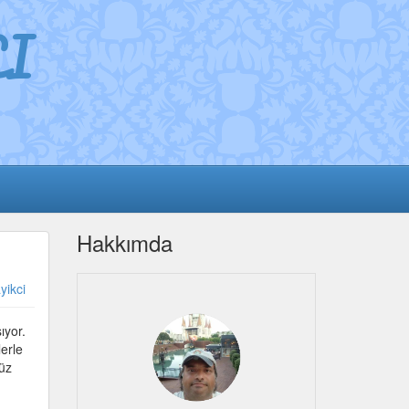
I
Hakkımda
yikci
ıyor.
erle
süz