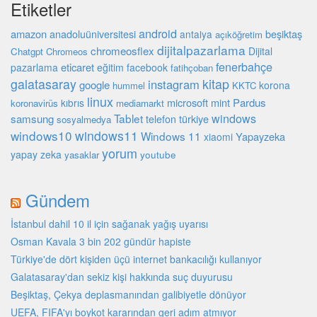
Etiketler
android
amazon
beşiktaş
anadoluüniversitesi
antalya
açıköğretim
dijitalpazarlama
chromeosflex
Dijital
Chatgpt
Chromeos
fenerbahçe
eticaret
pazarlama
eğitim
facebook
fatihçoban
galatasaray
kitap
instagram
google
korona
hummel
KKTC
linux
microsoft
mint
Pardus
kıbrıs
koronavirüs
mediamarkt
Tablet
windows
samsung
türkiye
telefon
sosyalmedya
windows10
windows11
Windows 11
Yapayzeka
xiaomi
yorum
yapay zeka
youtube
yasaklar
Gündem
İstanbul dahil 10 il için sağanak yağış uyarısı
Osman Kavala 3 bin 202 gündür hapiste
Türkiye'de dört kişiden üçü internet bankacılığı kullanıyor
Galatasaray'dan sekiz kişi hakkında suç duyurusu
Beşiktaş, Çekya deplasmanından galibiyetle dönüyor
UEFA, FIFA'yı boykot kararından geri adım atmıyor