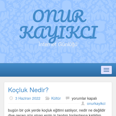
ONUR
KAYIKCI
İnternet Günlüğü
Toggl
Koçluk Nedir?
Koçluk
3 Haziran 2022
Kültür
yorumlar kapalı
Nedir?
onurkayikci
için
bugün bir çok yerde koçluk eğitimi satılıyor, nedir ne değildir
diye geçen gün sinan ergin in tanıtım toplantısına katıldım