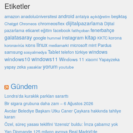
Etiketler
android
amazon
beşiktaş
anadoluüniversitesi
antalya
açıköğretim
dijitalpazarlama
chromeosflex
Dijital
Chatgpt
Chromeos
fenerbahçe
eticaret
pazarlama
eğitim
facebook
fatihçoban
galatasaray
kitap
instagram
google
korona
hummel
KKTC
linux
microsoft
mint
Pardus
kıbrıs
koronavirüs
mediamarkt
Tablet
windows
samsung
türkiye
telefon
sosyalmedya
windows10
windows11
Windows 11
Yapayzeka
xiaomi
yorum
yapay zeka
youtube
yasaklar
Gündem
Londra'da kuraklık parkları sararttı
Bir sigara grubuna daha zam – 6 Ağustos 2026
Avcılar Belediye Başkanı Utku Caner Çaykara hakkında tahliye
kararı
Özel, süreç yasası teklifini 'özensiz' buldu: İmza çabamız yok
Yan Diomande 125 milyon avroya Real Madrid'de