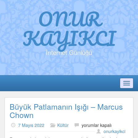
ONUR
KAYIKCI
İnternet Günlüğü
Toggl
Büyük Patlamanın Işığı – Marcus
Chown
Büyük
7 Mayıs 2022
Kültür
yorumlar kapalı
Patlamanın
onurkayikci
Işığı