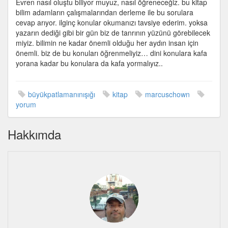
Evren nasıl oluştu biliyor muyuz, nasıl öğreneceğiz. bu kitap
–
bilim adamların çalışmalarından derleme ile bu sorulara
Marcus
cevap arıyor. ilginç konular okumanızı tavsiye ederim. yoksa
Chown
yazarın dediği gibi bir gün biz de tanrının yüzünü görebilecek
için
miyiz. bilimin ne kadar önemli olduğu her aydın insan için
önemli. biz de bu konuları öğrenmeliyiz… dini konulara kafa
yorana kadar bu konulara da kafa yormalıyız..
büyükpatlamanınışığı
kitap
marcuschown
yorum
Hakkımda