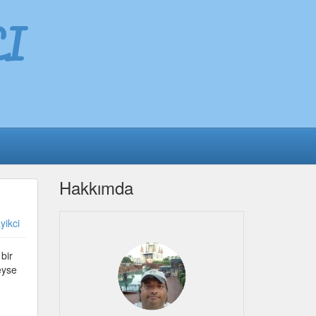
I
Hakkımda
yikci
bir
eyse