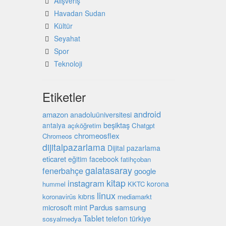
Alışveriş
Havadan Sudan
Kültür
Seyahat
Spor
Teknoloji
Etiketler
android
amazon
anadoluüniversitesi
beşiktaş
antalya
açıköğretim
Chatgpt
chromeosflex
Chromeos
dijitalpazarlama
Dijital pazarlama
eticaret
eğitim
facebook
fatihçoban
galatasaray
fenerbahçe
google
kitap
instagram
korona
hummel
KKTC
linux
kıbrıs
koronavirüs
mediamarkt
microsoft
mint
Pardus
samsung
Tablet
türkiye
telefon
sosyalmedya