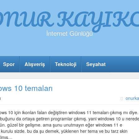
ONUR KAYIKC
İnternet Günlüğü
Spor
Alışveriş
Teknoloji
Seyahat
ws 10 temaları
ı
onurka
 10 için ikonları falan değiştiren windows 11 temaları çıkmış mı diye. 
çubuğunu da ortaya getiren programlar çıkmış. yani windows 10 u nered
ün. güzel bir gelişme. ama şunu unutmayın eğer windows 11 e
kurulu sizde. bu da şu demek, yüklenen her tema ve bu tarz skin
kalmış…