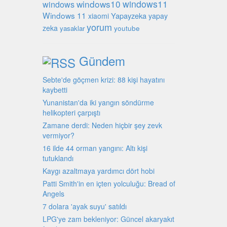
windows10
windows11
windows
Windows 11
Yapayzeka
xiaomi
yapay
yorum
zeka
youtube
yasaklar
Gündem
Sebte'de göçmen krizi: 88 kişi hayatını
kaybetti
Yunanistan'da iki yangın söndürme
helikopteri çarpıştı
Zamane derdi: Neden hiçbir şey zevk
vermiyor?
16 ilde 44 orman yangını: Altı kişi
tutuklandı
Kaygı azaltmaya yardımcı dört hobi
Patti Smith'in en içten yolculuğu: Bread of
Angels
7 dolara 'ayak suyu' satıldı
LPG'ye zam bekleniyor: Güncel akaryakıt