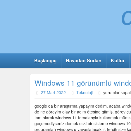
Başlangıç
Havadan Sudan
Kültür
Windows 11 görünümlü windo
Windows
27 Mart 2022
Teknoloji
yorumlar kapal
11
görünümlü
google da bir araştırma yapayım dedim. acaba windows
windows
de ne göreyim olay bir adım ötesine gitmiş. görev 
10
tam olarak windows 11 temalarıyla kullanmak mümk
temaları
geçemediyseniz demek eski bir sisteme windows 10 
için
programları windows u yavaşlatacaktır. tercih size 