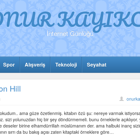
ONUR KAYIKC
İnternet Günlüğü
Spor
Alışveriş
Teknoloji
Seyahat
n Hill
ı
onurka
en okudum.. ama güze özetlenmiş. kitabın özü şu: nereye varmak istiyors
z. sizi yolunuzdan hiç bir şey döndürmemeli. bunu örneklerle açıklıyor. 
e deseler birine elhamdürrillah müslümanım der. ama halbuki inanç sizi
ının sırrı da bu bakış açısı zaten kitaptaki örneklere göre…