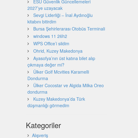
ESU Güvenlik Güncellemeleri
2027’ye uzayacak
Sevgi Liderliği – İnal Aydınoğlu
kitabını bitirdim
Bursa Şehirlerarası Otobüs Terminali
windows 11 26h2
WPS Office’i sildim
Ohrid, Kuzey Makedonya
Ayasofya’nın üst katına bilet alıp
çıkmaya değer mi?
Ülker Golf Mcvities Karamelli
Dondurma
Ülker Cocostar ve Algida Milka Oreo
dondurma
Kuzey Makedonya’da Türk
düşmanlığı görmedim
Kategoriler
Alışveriş