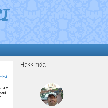
I
Hakkımda
yikci
anız o
yani
n