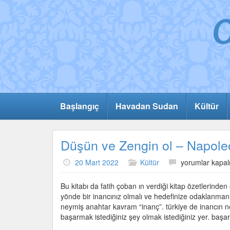
Başlangıç
Havadan Sudan
Kültür
Düşün ve Zengin ol – Napoleo
Düşün
20 Mart 2022
Kültür
yorumlar kapal
ve
Zengin
Bu kitabı da fatih çoban ın verdiği kitap özetlerind
ol
yönde bir inancınız olmalı ve hedefinize odaklanmanı
–
neymiş anahtar kavram “inanç”. türkiye de inancın n
Napoleon
başarmak istediğiniz şey olmak istediğiniz yer. başar
Hill