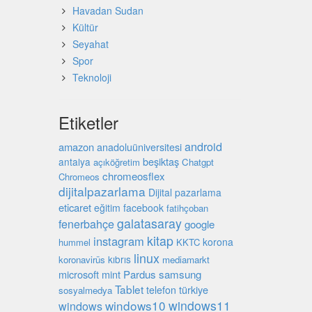
Havadan Sudan
Kültür
Seyahat
Spor
Teknoloji
Etiketler
android
amazon
anadoluüniversitesi
beşiktaş
antalya
açıköğretim
Chatgpt
chromeosflex
Chromeos
dijitalpazarlama
Dijital pazarlama
eticaret
eğitim
facebook
fatihçoban
galatasaray
fenerbahçe
google
kitap
instagram
korona
hummel
KKTC
linux
kıbrıs
koronavirüs
mediamarkt
microsoft
mint
Pardus
samsung
Tablet
türkiye
telefon
sosyalmedya
windows10
windows11
windows