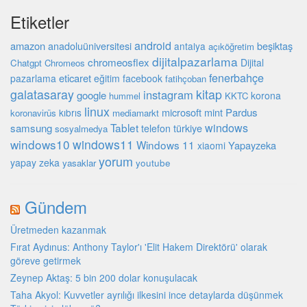
Etiketler
android
amazon
beşiktaş
anadoluüniversitesi
antalya
açıköğretim
dijitalpazarlama
chromeosflex
Dijital
Chatgpt
Chromeos
fenerbahçe
eticaret
pazarlama
eğitim
facebook
fatihçoban
galatasaray
kitap
instagram
google
korona
hummel
KKTC
linux
microsoft
mint
Pardus
kıbrıs
koronavirüs
mediamarkt
Tablet
windows
samsung
türkiye
telefon
sosyalmedya
windows10
windows11
Windows 11
Yapayzeka
xiaomi
yorum
yapay zeka
youtube
yasaklar
Gündem
Üretmeden kazanmak
Fırat Aydınus: Anthony Taylor'ı 'Elit Hakem Direktörü' olarak
göreve getirmek
Zeynep Aktaş: 5 bin 200 dolar konuşulacak
Taha Akyol: Kuvvetler ayrılığı ilkesini ince detaylarda düşünmek