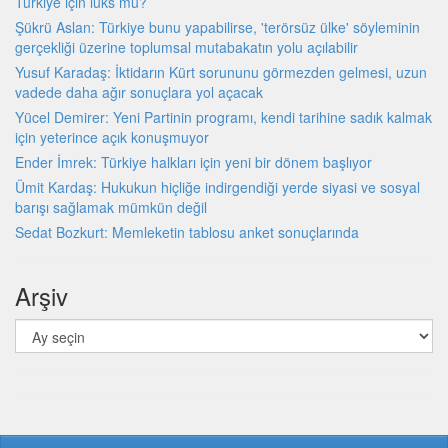
Türkiye için lüks mü?
Şükrü Aslan: Türkiye bunu yapabilirse, 'terörsüz ülke' söyleminin
gerçekliği üzerine toplumsal mutabakatın yolu açılabilir
Yusuf Karadaş: İktidarın Kürt sorununu görmezden gelmesi, uzun
vadede daha ağır sonuçlara yol açacak
Yücel Demirer: Yeni Partinin programı, kendi tarihine sadık kalmak
için yeterince açık konuşmuyor
Ender İmrek: Türkiye halkları için yeni bir dönem başlıyor
Ümit Kardaş: Hukukun hiçliğe indirgendiği yerde siyasi ve sosyal
barışı sağlamak mümkün değil
Sedat Bozkurt: Memleketin tablosu anket sonuçlarında
Arşiv
Arşiv