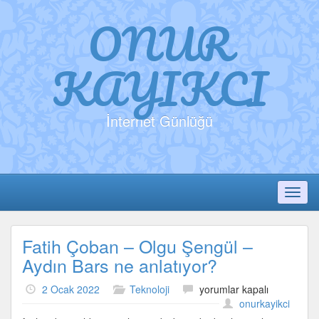
ONUR
KAYIKCI
İnternet Günlüğü
Toggl
Fatih Çoban – Olgu Şengül –
Aydın Bars ne anlatıyor?
Fatih
2 Ocak 2022
Teknoloji
yorumlar kapalı
Çoban
onurkayikci
–