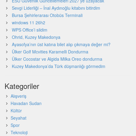
ESU Güvenlik Güncellemeleri 2027’ye uzayacak
Sevgi Liderliği – İnal Aydınoğlu kitabını bitirdim
Bursa Şehirlerarası Otobüs Terminali
windows 11 26h2
WPS Office’i sildim
Ohrid, Kuzey Makedonya
Ayasofya’nın üst katına bilet alıp çıkmaya değer mi?
Ülker Golf Mcvities Karamelli Dondurma
Ülker Cocostar ve Algida Milka Oreo dondurma
Kuzey Makedonya’da Türk düşmanlığı görmedim
Kategoriler
Alışveriş
Havadan Sudan
Kültür
Seyahat
Spor
Teknoloji