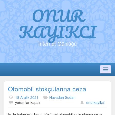
ONUR
KAYIKCI
İnternet Günlüğü
Toggl
Otomobil stokçularına ceza
18 Aralık 2021
Havadan Sudan
Otomobil
yorumlar kapalı
onurkayikci
stokçularına
ceza
tv de haberler çıkıyor. hükümet otomobil stokçularına ceza