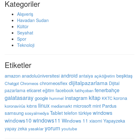
Kategoriler
Alışveriş
Havadan Sudan
Kültür
Seyahat
Spor
Teknoloji
Etiketler
android
amazon
beşiktaş
anadoluüniversitesi
antalya
açıköğretim
dijitalpazarlama
chromeosflex
Dijital
Chatgpt
Chromeos
fenerbahçe
eticaret
pazarlama
eğitim
facebook
fatihçoban
galatasaray
kitap
instagram
google
korona
hummel
KKTC
linux
microsoft
mint
Pardus
kıbrıs
koronavirüs
mediamarkt
Tablet
windows
samsung
türkiye
telefon
sosyalmedya
windows10
windows11
Windows 11
Yapayzeka
xiaomi
yorum
yapay zeka
youtube
yasaklar