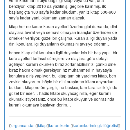
ve ilk kilise tarihi diye dağıttığı kitap veya cd var, ona
Candan
benziyor. kitap 2010 da yazılmış, geç bile kalınmış. ilk
için
başlangıçta 100 sayfa kadar okudum. yanlız kitap 500-600
sayfa kadar yani, okumam zaman alacak.
kitap her ne kadar kuran ayetleri üzerine gibi dursa da, dini
olaylara tevrat veya semavi olmayan inançlar üzerinden de
örnekler veriliyor. güzel bir çalışma. kuran a ilgi duyan yada
dini konulara ilgi duyanların okumasını tavsiye ederim…
bence kitap dini konulara ilgili duyanlar için bir baş yapıt. bir
kere ayetleri tarihsel süreçlere ve olaylara göre detaylı
açıklıyor. kuran’ı okurken biraz zorlanabilirsiniz, çünkü dine
biraz hakim olmak gerekiyor. hz muhammed in hayatıyla
konulara giriş yapılıyor. bu kitap tam bir yardımcı kitap, ben
zevkle okuyorum. böyle bir dini araştırma kitabı arıyordum
buldum. kitap ne ön yargılı, ne baskıcı, tam tarafsızlık içinde
güzel bir eser… hadis kitabı okuyacağınıza, eğer kuran’ı
okumak istiyorsanız, önce bu kitabı okuyun ve sonrasında
kuran’ı okumaya başlayın derim…
erguncandan
kitap
kuranıkerim
kuranıkerimingizliöğretisi