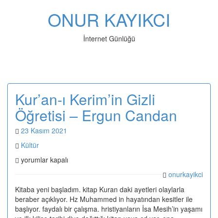
ONUR KAYIKCI
İnternet Günlüğü
Toggl
Kur’an-ı Kerim’in Gizli
Öğretisi – Ergun Candan
23 Kasım 2021
Kültür
Kur’an-
yorumlar kapalı
ı
onurkayikci
Kerim’in
Gizli
Kitaba yeni başladım. kitap Kuran daki ayetleri olaylarla
Öğretisi
beraber açıklıyor. Hz Muhammed in hayatından kesitler ile
–
başlıyor. faydalı bir çalışma. hristiyanların İsa Mesih’in yaşamı
Ergun