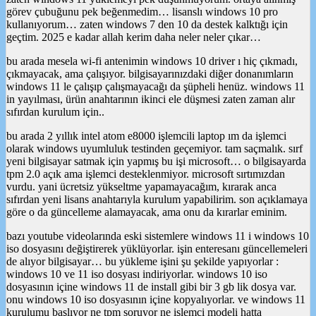
görev çubuğunu pek beğenmedim… lisanslı windows 10 pro
kullanıyorum… zaten windows 7 den 10 da destek kalktığı için
geçtim. 2025 e kadar allah kerim daha neler neler çıkar…
bu arada mesela wi-fi antenimin windows 10 driver ı hiç çıkmadı,
çıkmayacak, ama çalışıyor. bilgisayarınızdaki diğer donanımların
windows 11 le çalışıp çalışmayacağı da şüpheli henüz. windows 11
in yayılması, ürün anahtarının ikinci ele düşmesi zaten zaman alır
sıfırdan kurulum için..
bu arada 2 yıllık intel atom e8000 işlemcili laptop ım da işlemci
olarak windows uyumluluk testinden geçemiyor. tam saçmalık. sırf
yeni bilgisayar satmak için yapmış bu işi microsoft… o bilgisayarda
tpm 2.0 açık ama işlemci desteklenmiyor. microsoft sırtımızdan
vurdu. yani ücretsiz yükseltme yapamayacağım, kırarak anca
sıfırdan yeni lisans anahtarıyla kurulum yapabilirim. son açıklamaya
göre o da güncelleme alamayacak, ama onu da kırarlar eminim.
bazı youtube videolarında eski sistemlere windows 11 i windows 10
iso dosyasını değiştirerek yüklüyorlar. işin enteresanı güncellemeleri
de alıyor bilgisayar… bu yükleme işini şu şekilde yapıyorlar :
windows 10 ve 11 iso dosyası indiriyorlar. windows 10 iso
dosyasının içine windows 11 de install gibi bir 3 gb lik dosya var.
onu windows 10 iso dosyasının içine kopyalıyorlar. ve windows 11
kurulumu başlıyor ne tpm soruyor ne işlemci modeli hatta