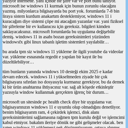
yazıyor internette. yani içinde bir şifre var ve port bunu tanıyor.
için
microsoft ise windows 11 kurmak için bunun zorunlu olacağını
yazmış. milyonlarca bilgisayarda bu port yok. forumlarda 7-8 bin
liraya sistem kurdum anakartım desteklemiyor, windows 11 i
kuracağım diye sistemi çöpe mi atacağım yazanlar var. yani fiziksel
bir şifreleme bir ev kullanıcısı için gereksiz. bilgileri kimden
saklayacaksınız. microsoft forumlarda bu uygulama değişebilir
demiş. windows 11 in asabı bozan gereksinimleri yüzünden
windowsfx gibi linux tabanlı işletim sistemleri yayılabilir…
bu arada tpm siz windows 11 yükleme ile ilgili youtube da videolar
var. yükleme esnasında regedit e yapılan bir kayıt ile bu
düzeltilebiliyor…
tüm bunların yanında windows 10 desteği ekim 2025 e kadar
devam edecek. windows 11 i yükseltmeden ziyade bir çok
bilgisayara sıfırdan iso dosyasıyla kurmanız gerekiyor, bu da demek
ki bir ürün anahtarına ihtiyacınız var. sağ alt köşede etkinleştir
yazısıyla window kullanmak gerçekten iğrenç bir durum…
microsoft un sitesinde pc health check diye bir uygulama var.
bilgisayarınızın windows 11 e uyumlu olup olmadığını denetliyor.
benim bilgisayarım ram, 4 çekirdek işlemci, disk alanı
gereksinimlerimi sağlamasına rağmen tpm kurulu değil ve işlemcimi
kabul etmiyor. bakalım ileriye dönük ne gibi gelişmeler olacak. ben
zaten windows 11 yüklemeyi pek düşünmüyorum. ortaya alınmış