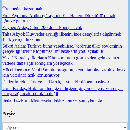
Üretmeden kazanmak
Fırat Aydınus: Anthony Taylor'ı 'Elit Hakem Direktörü' olarak
göreve getirmek
Zeynep Aktaş: 5 bin 200 dolar konuşulacak
Taha Akyol: Kuvvetler ayrılığı ilkesini ince detaylarda düşünmek
Türkiye için lüks mü?
Şükrü Aslan: Türkiye bunu yapabilirse, 'terörsüz ülke' söyleminin
gerçekliği üzerine toplumsal mutabakatın yolu açılabilir
Yusuf Karadaş: İktidarın Kürt sorununu görmezden gelmesi, uzun
vadede daha ağır sonuçlara yol açacak
Yücel Demirer: Yeni Partinin programı, kendi tarihine sadık kalmak
için yeterince açık konuşmuyor
Ender İmrek: Türkiye halkları için yeni bir dönem başlıyor
Ümit Kardaş: Hukukun hiçliğe indirgendiği yerde siyasi ve sosyal
barışı sağlamak mümkün değil
Sedat Bozkurt: Memleketin tablosu anket sonuçlarında
Arşiv
Arşiv