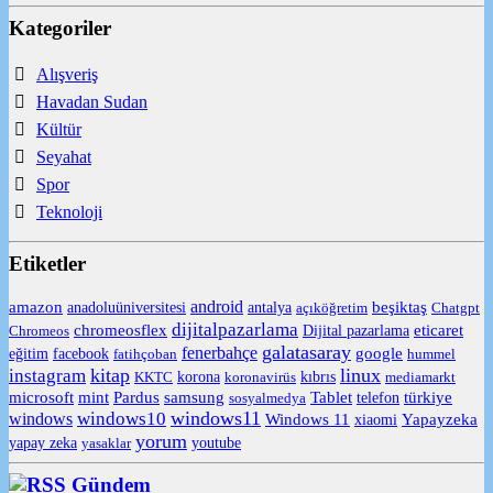
Kategoriler
Alışveriş
Havadan Sudan
Kültür
Seyahat
Spor
Teknoloji
Etiketler
android
amazon
anadoluüniversitesi
beşiktaş
antalya
açıköğretim
Chatgpt
dijitalpazarlama
chromeosflex
eticaret
Chromeos
Dijital pazarlama
galatasaray
fenerbahçe
eğitim
facebook
google
fatihçoban
hummel
kitap
linux
instagram
korona
KKTC
koronavirüs
kıbrıs
mediamarkt
Tablet
microsoft
mint
Pardus
samsung
telefon
türkiye
sosyalmedya
windows11
windows10
windows
Windows 11
Yapayzeka
xiaomi
yorum
yapay zeka
yasaklar
youtube
Gündem