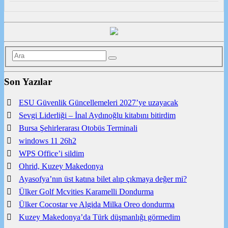
Son Yazılar
ESU Güvenlik Güncellemeleri 2027’ye uzayacak
Sevgi Liderliği – İnal Aydınoğlu kitabını bitirdim
Bursa Şehirlerarası Otobüs Terminali
windows 11 26h2
WPS Office’i sildim
Ohrid, Kuzey Makedonya
Ayasofya’nın üst katına bilet alıp çıkmaya değer mi?
Ülker Golf Mcvities Karamelli Dondurma
Ülker Cocostar ve Algida Milka Oreo dondurma
Kuzey Makedonya’da Türk düşmanlığı görmedim