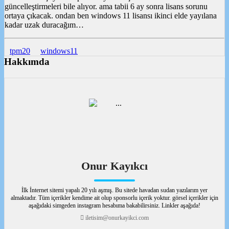
güncelleştirmeleri bile alıyor. ama tabii 6 ay sonra lisans sorunu
ortaya çıkacak. ondan ben windows 11 lisansı ikinci elde yayılana
kadar uzak duracağım…
tpm20
windows11
Hakkımda
Onur Kayıkcı
İlk İnternet sitemi yapalı 20 yılı aşmış. Bu sitede havadan sudan yazılarım yer
almaktadır. Tüm içerikler kendime ait olup sponsorlu içerik yoktur. görsel içerikler için
aşağıdaki simgeden instagram hesabıma bakabilirsiniz. Linkler aşağıda!
iletisim@onurkayikci.com