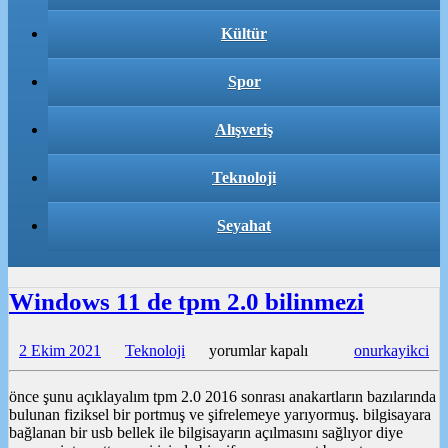
Kültür
Spor
Alışveriş
Teknoloji
Seyahat
Windows 11 de tpm 2.0 bilinmezi
Windows
2 Ekim 2021
Teknoloji
yorumlar kapalı
onurkayikci
11
de
önce şunu açıklayalım tpm 2.0 2016 sonrası anakartların bazılarında
tpm
bulunan fiziksel bir portmuş ve şifrelemeye yarıyormuş. bilgisayara
2.0
bağlanan bir usb bellek ile bilgisayarın açılmasını sağlıyor diye
bilinmezi