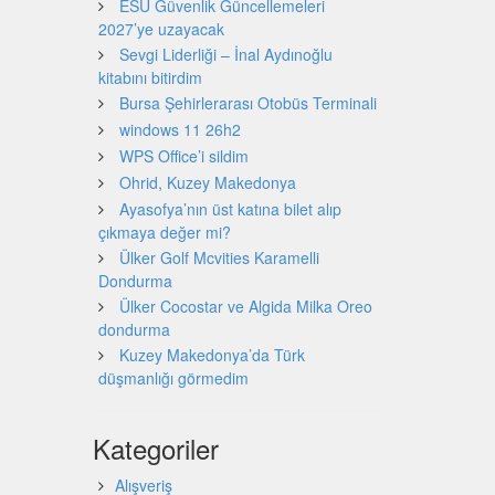
ESU Güvenlik Güncellemeleri
2027’ye uzayacak
Sevgi Liderliği – İnal Aydınoğlu
kitabını bitirdim
Bursa Şehirlerarası Otobüs Terminali
windows 11 26h2
WPS Office’i sildim
Ohrid, Kuzey Makedonya
Ayasofya’nın üst katına bilet alıp
çıkmaya değer mi?
Ülker Golf Mcvities Karamelli
Dondurma
Ülker Cocostar ve Algida Milka Oreo
dondurma
Kuzey Makedonya’da Türk
düşmanlığı görmedim
Kategoriler
Alışveriş