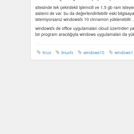
sitesinde tek çekirdekli işlemcili ve 1.5 gb ram ist
sistemi de var. bu da değerlendirilebilir eski bilgisa
istemiyorsanız windowsfx 10 cinnamon yüklenebilir
windowsfx de office uygulamaları cloud üzerinden yani
bir program aracılığıyla windows uygulamaları da y
linux
linuxfx
windows10
windows1