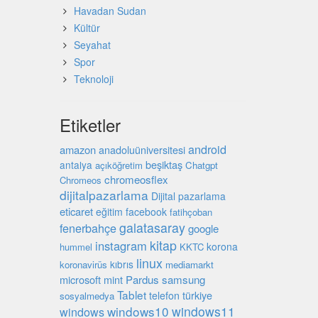
Havadan Sudan
Kültür
Seyahat
Spor
Teknoloji
Etiketler
android
amazon
anadoluüniversitesi
beşiktaş
antalya
açıköğretim
Chatgpt
chromeosflex
Chromeos
dijitalpazarlama
Dijital pazarlama
eticaret
eğitim
facebook
fatihçoban
galatasaray
fenerbahçe
google
kitap
instagram
korona
hummel
KKTC
linux
kıbrıs
koronavirüs
mediamarkt
microsoft
mint
Pardus
samsung
Tablet
türkiye
telefon
sosyalmedya
windows10
windows11
windows