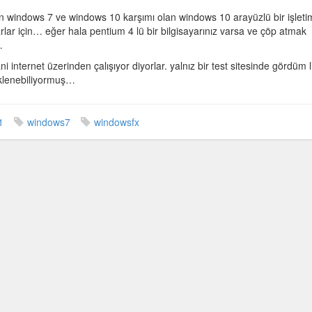
eyen windows 7 ve windows 10 karşımı olan windows 10 arayüzlü bir işleti
yarlar için… eğer hala pentium 4 lü bir bilgisayarınız varsa ve çöp atmak
…
 internet üzerinden çalışıyor diyorlar. yalnız bir test sitesinde gördüm 
üklenebiliyormuş…
1
windows7
windowsfx