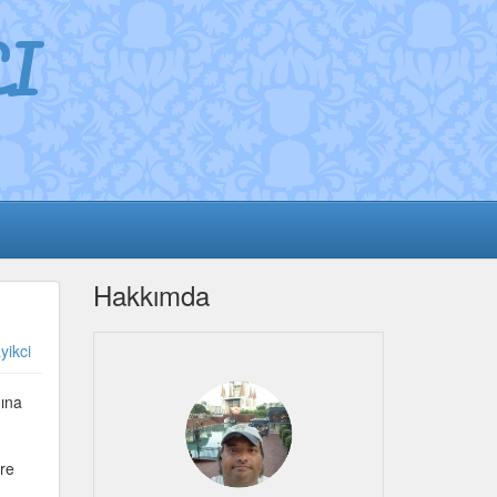
I
Hakkımda
yikci
nına
öre