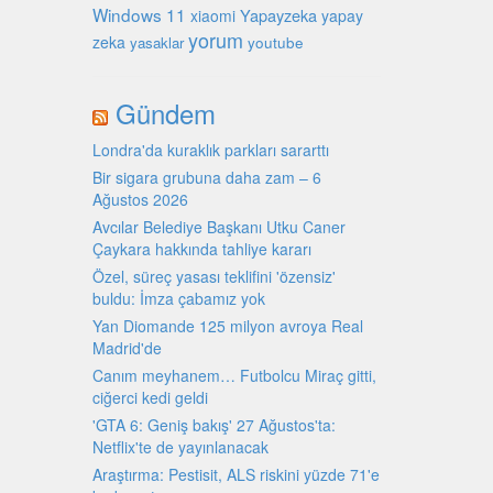
Windows 11
Yapayzeka
xiaomi
yapay
yorum
zeka
youtube
yasaklar
Gündem
Londra'da kuraklık parkları sararttı
Bir sigara grubuna daha zam – 6
Ağustos 2026
Avcılar Belediye Başkanı Utku Caner
Çaykara hakkında tahliye kararı
Özel, süreç yasası teklifini 'özensiz'
buldu: İmza çabamız yok
Yan Diomande 125 milyon avroya Real
Madrid'de
Canım meyhanem… Futbolcu Miraç gitti,
ciğerci kedi geldi
'GTA 6: Geniş bakış' 27 Ağustos'ta:
Netflix'te de yayınlanacak
Araştırma: Pestisit, ALS riskini yüzde 71'e