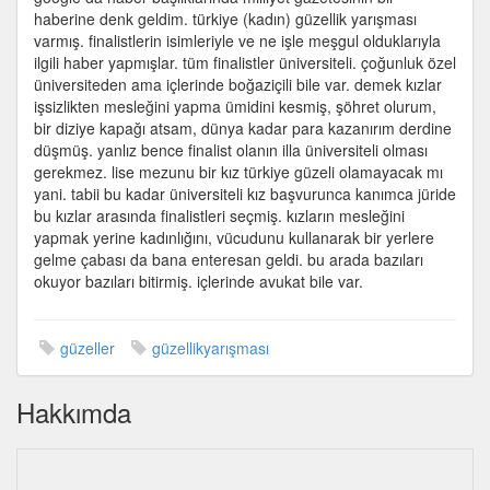
haberine denk geldim. türkiye (kadın) güzellik yarışması
varmış. finalistlerin isimleriyle ve ne işle meşgul olduklarıyla
ilgili haber yapmışlar. tüm finalistler üniversiteli. çoğunluk özel
üniversiteden ama içlerinde boğaziçili bile var. demek kızlar
işsizlikten mesleğini yapma ümidini kesmiş, şöhret olurum,
bir diziye kapağı atsam, dünya kadar para kazanırım derdine
düşmüş. yanlız bence finalist olanın illa üniversiteli olması
gerekmez. lise mezunu bir kız türkiye güzeli olamayacak mı
yani. tabii bu kadar üniversiteli kız başvurunca kanımca jüride
bu kızlar arasında finalistleri seçmiş. kızların mesleğini
yapmak yerine kadınlığını, vücudunu kullanarak bir yerlere
gelme çabası da bana enteresan geldi. bu arada bazıları
okuyor bazıları bitirmiş. içlerinde avukat bile var.
güzeller
güzellikyarışması
Hakkımda