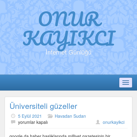
ONUR
KAYIKCI
İnternet Günlüğü
Toggl
Üniversiteli güzeller
5 Eylül 2021
Havadan Sudan
Üniversiteli
yorumlar kapalı
onurkayikci
güzeller
için
google da haber başlıklarında milliyet gazetesinin bir