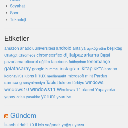
Seyahat
Spor
Teknoloji
Etiketler
android
amazon
beşiktaş
anadoluüniversitesi
antalya
açıköğretim
dijitalpazarlama
chromeosflex
Dijital
Chatgpt
Chromeos
fenerbahçe
eticaret
pazarlama
eğitim
facebook
fatihçoban
galatasaray
kitap
instagram
google
korona
hummel
KKTC
linux
microsoft
mint
Pardus
kıbrıs
koronavirüs
mediamarkt
Tablet
windows
samsung
türkiye
telefon
sosyalmedya
windows10
windows11
Windows 11
Yapayzeka
xiaomi
yorum
yapay zeka
youtube
yasaklar
Gündem
İstanbul dahil 10 il için sağanak yağış uyarısı