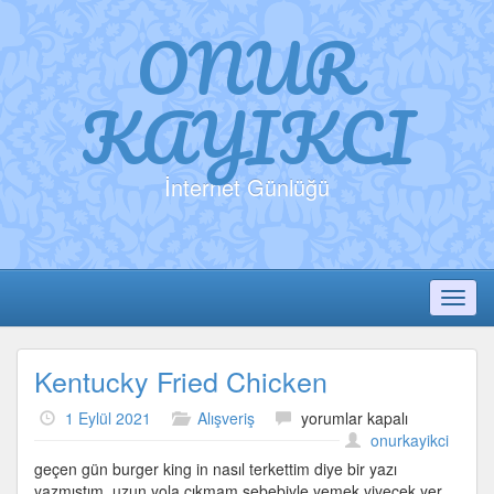
ONUR
KAYIKCI
İnternet Günlüğü
Toggl
Kentucky Fried Chicken
Kentucky
1 Eylül 2021
Alışveriş
yorumlar kapalı
Fried
onurkayikci
Chicken
geçen gün burger king in nasıl terkettim diye bir yazı
için
yazmıştım. uzun yola çıkmam sebebiyle yemek yiyecek yer