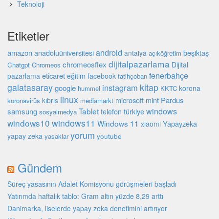
Teknoloji
Etiketler
android
amazon
beşiktaş
anadoluüniversitesi
antalya
açıköğretim
dijitalpazarlama
chromeosflex
Dijital
Chatgpt
Chromeos
fenerbahçe
eticaret
pazarlama
eğitim
facebook
fatihçoban
galatasaray
kitap
instagram
google
korona
hummel
KKTC
linux
microsoft
mint
Pardus
kıbrıs
koronavirüs
mediamarkt
Tablet
windows
samsung
türkiye
telefon
sosyalmedya
windows10
windows11
Windows 11
Yapayzeka
xiaomi
yorum
yapay zeka
youtube
yasaklar
Gündem
Süreç yasasının Adalet Komisyonu görüşmeleri başladı
Yatırımda haftalık tablo: Gram altın yüzde 8,29 arttı
Danimarka, liselerde yapay zeka denetimini artırıyor