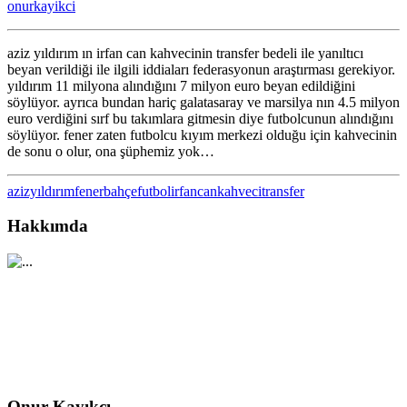
onurkayikci
iddiaları
için
aziz yıldırım ın irfan can kahvecinin transfer bedeli ile yanıltıcı
beyan verildiği ile ilgili iddiaları federasyonun araştırması gerekiyor.
yıldırım 11 milyona alındığını 7 milyon euro beyan edildiğini
söylüyor. ayrıca bundan hariç galatasaray ve marsilya nın 4.5 milyon
euro verdiğini sırf bu takımlara gitmesin diye futbolcunun alındığını
söylüyor. fener zaten futbolcu kıyım merkezi olduğu için kahvecinin
de sonu o olur, ona şüphemiz yok…
azizyıldırım
fenerbahçe
futbol
irfancankahveci
transfer
Hakkımda
Onur Kayıkcı