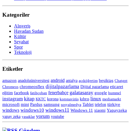
Kategoriler
Alışveriş
Havadan Sudan
Kültür
Seyahat
Spor
Teknoloji
Etiketler
android
amazon
anadoluüniversitesi
beşiktaş
antalya
açıköğretim
Chatgpt
dijitalpazarlama
chromeosflex
eticaret
Chromeos
Dijital pazarlama
galatasaray
fenerbahçe
eğitim
facebook
google
fatihçoban
hummel
kitap
linux
instagram
korona
KKTC
koronavirüs
kıbrıs
mediamarkt
Tablet
microsoft
mint
Pardus
samsung
telefon
türkiye
sosyalmedya
windows11
windows10
windows
Windows 11
Yapayzeka
xiaomi
yorum
yapay zeka
yasaklar
youtube
Gündem