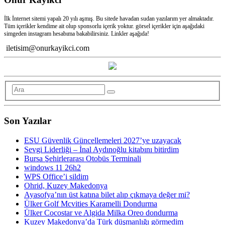
İlk İnternet sitemi yapalı 20 yılı aşmış. Bu sitede havadan sudan yazılarım yer almaktadır.
Tüm içerikler kendime ait olup sponsorlu içerik yoktur. görsel içerikler için aşağıdaki
simgeden instagram hesabıma bakabilirsiniz. Linkler aşağıda!
iletisim@onurkayikci.com
Son Yazılar
ESU Güvenlik Güncellemeleri 2027’ye uzayacak
Sevgi Liderliği – İnal Aydınoğlu kitabını bitirdim
Bursa Şehirlerarası Otobüs Terminali
windows 11 26h2
WPS Office’i sildim
Ohrid, Kuzey Makedonya
Ayasofya’nın üst katına bilet alıp çıkmaya değer mi?
Ülker Golf Mcvities Karamelli Dondurma
Ülker Cocostar ve Algida Milka Oreo dondurma
Kuzey Makedonya’da Türk düşmanlığı görmedim