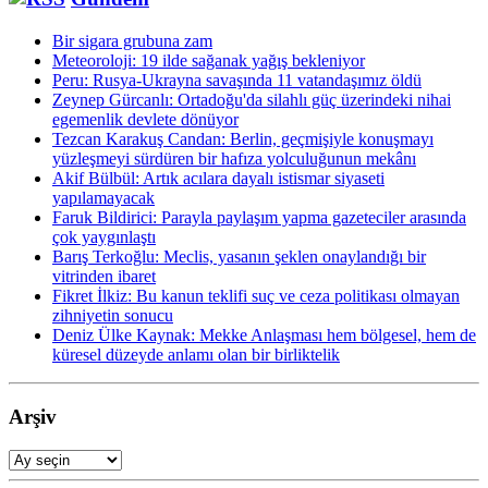
Bir sigara grubuna zam
Meteoroloji: 19 ilde sağanak yağış bekleniyor
Peru: Rusya-Ukrayna savaşında 11 vatandaşımız öldü
Zeynep Gürcanlı: Ortadoğu'da silahlı güç üzerindeki nihai
egemenlik devlete dönüyor
Tezcan Karakuş Candan: Berlin, geçmişiyle konuşmayı
yüzleşmeyi sürdüren bir hafıza yolculuğunun mekânı
Akif Bülbül: Artık acılara dayalı istismar siyaseti
yapılamayacak
Faruk Bildirici: Parayla paylaşım yapma gazeteciler arasında
çok yaygınlaştı
Barış Terkoğlu: Meclis, yasanın şeklen onaylandığı bir
vitrinden ibaret
Fikret İlkiz: Bu kanun teklifi suç ve ceza politikası olmayan
zihniyetin sonucu
Deniz Ülke Kaynak: Mekke Anlaşması hem bölgesel, hem de
küresel düzeyde an­lamı olan bir birliktelik
Arşiv
Arşiv