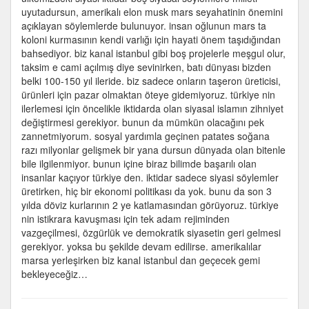
uyutadursun, amerikalı elon musk mars seyahatinin önemini
açıklayan söylemlerde bulunuyor. insan oğlunun mars ta
koloni kurmasının kendi varlığı için hayati önem taşıdığından
bahsediyor. biz kanal istanbul gibi boş projelerle meşgul olur,
taksim e cami açılmış diye sevinirken, batı dünyası bizden
belki 100-150 yıl ileride. biz sadece onların taşeron üreticisi,
ürünleri için pazar olmaktan öteye gidemiyoruz. türkiye nin
ilerlemesi için öncelikle iktidarda olan siyasal islamın zihniyet
değiştirmesi gerekiyor. bunun da mümkün olacağını pek
zannetmiyorum. sosyal yardımla geçinen patates soğana
razı milyonlar gelişmek bir yana dursun dünyada olan bitenle
bile ilgilenmiyor. bunun içine biraz bilimde başarılı olan
insanlar kaçıyor türkiye den. iktidar sadece siyasi söylemler
üretirken, hiç bir ekonomi politikası da yok. bunu da son 3
yılda döviz kurlarının 2 ye katlamasından görüyoruz. türkiye
nin istikrara kavuşması için tek adam rejiminden
vazgeçilmesi, özgürlük ve demokratik siyasetin geri gelmesi
gerekiyor. yoksa bu şekilde devam edilirse. amerikalılar
marsa yerleşirken biz kanal istanbul dan geçecek gemi
bekleyeceğiz…