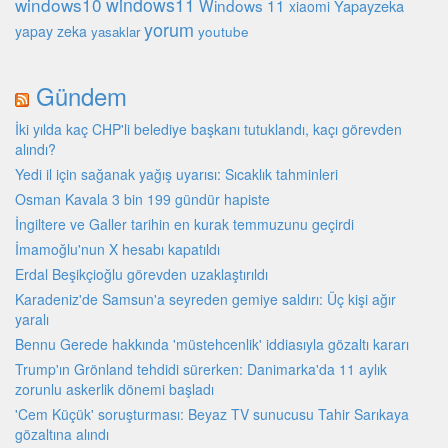
windows10
windows11
Windows 11
Yapayzeka
xiaomi
yorum
yapay zeka
youtube
yasaklar
Gündem
İki yılda kaç CHP'li belediye başkanı tutuklandı, kaçı görevden
alındı?
Yedi il için sağanak yağış uyarısı: Sıcaklık tahminleri
Osman Kavala 3 bin 199 gündür hapiste
İngiltere ve Galler tarihin en kurak temmuzunu geçirdi
İmamoğlu'nun X hesabı kapatıldı
Erdal Beşikçioğlu görevden uzaklaştırıldı
Karadeniz'de Samsun'a seyreden gemiye saldırı: Üç kişi ağır
yaralı
Bennu Gerede hakkında 'müstehcenlik' iddiasıyla gözaltı kararı
Trump'ın Grönland tehdidi sürerken: Danimarka'da 11 aylık
zorunlu askerlik dönemi başladı
'Cem Küçük' soruşturması: Beyaz TV sunucusu Tahir Sarıkaya
gözaltına alındı