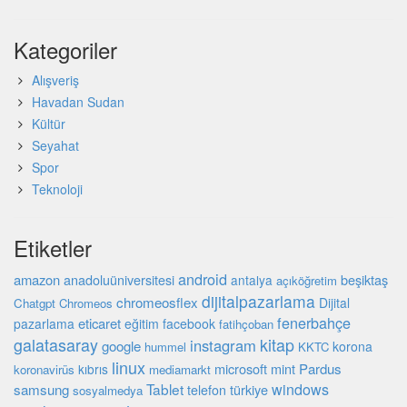
Kategoriler
Alışveriş
Havadan Sudan
Kültür
Seyahat
Spor
Teknoloji
Etiketler
android
amazon
anadoluüniversitesi
beşiktaş
antalya
açıköğretim
dijitalpazarlama
chromeosflex
Dijital
Chatgpt
Chromeos
fenerbahçe
eticaret
pazarlama
eğitim
facebook
fatihçoban
galatasaray
kitap
instagram
google
korona
hummel
KKTC
linux
microsoft
mint
Pardus
kıbrıs
koronavirüs
mediamarkt
windows
Tablet
samsung
türkiye
telefon
sosyalmedya