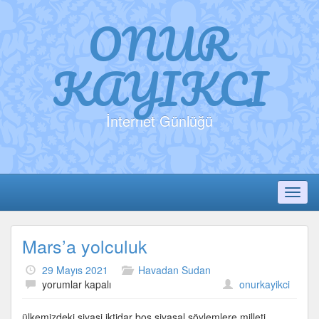
ONUR
KAYIKCI
İnternet Günlüğü
Toggl
Mars’a yolculuk
29 Mayıs 2021
Havadan Sudan
Mars’a
yorumlar kapalı
onurkayikci
yolculuk
için
ülkemizdeki siyasi iktidar boş siyasal söylemlere milleti