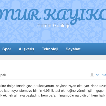
ONUR KAYIKC
İnternet Günlüğü
Spor
Alışveriş
Teknoloji
Seyahat
palı
onurka
kro dalga fırında çözüp tüketiyorum. böylece ziyan olmuyor. daha uzu
ben de istemeye istemeye bim in 4.95 lik tost ekmeğine yönelmiştim. geçen
r halk ekmek almaya başladım. hem param imamoğlu na gidiyor. hem halk