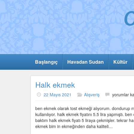
Başlangıç
Havadan Sudan
Kültür
Halk ekmek
Halk
22 Mayıs 2021
Alışveriş
yorumlar ka
ekmek
için
ben ekmek olarak tost ekmeği alıyorum. dondurup mi
kullanılıyor. halk ekmek fiyatını 5.5 lira yapmıştı. 
baktım halk ekmek fiyatı 5 liraya çekmişler. tekra
ekmek bim in ekmeğinden daha kaliteli…