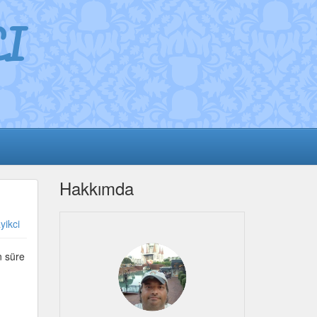
I
Hakkımda
yikci
n süre