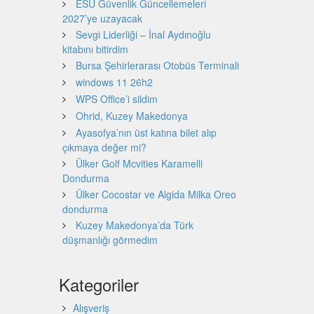
ESU Güvenlik Güncellemeleri
2027’ye uzayacak
Sevgi Liderliği – İnal Aydınoğlu
kitabını bitirdim
Bursa Şehirlerarası Otobüs Terminali
windows 11 26h2
WPS Office’i sildim
Ohrid, Kuzey Makedonya
Ayasofya’nın üst katına bilet alıp
çıkmaya değer mi?
Ülker Golf Mcvities Karamelli
Dondurma
Ülker Cocostar ve Algida Milka Oreo
dondurma
Kuzey Makedonya’da Türk
düşmanlığı görmedim
Kategoriler
Alışveriş