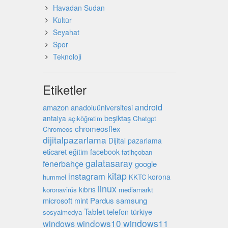
Havadan Sudan
Kültür
Seyahat
Spor
Teknoloji
Etiketler
android
amazon
anadoluüniversitesi
beşiktaş
antalya
açıköğretim
Chatgpt
chromeosflex
Chromeos
dijitalpazarlama
Dijital pazarlama
eticaret
eğitim
facebook
fatihçoban
galatasaray
fenerbahçe
google
kitap
instagram
korona
hummel
KKTC
linux
kıbrıs
koronavirüs
mediamarkt
microsoft
mint
Pardus
samsung
Tablet
türkiye
telefon
sosyalmedya
windows10
windows11
windows