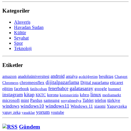
Kategoriler
Alışveriş
Havadan Sudan
Kültür
Seyahat
Spor
Teknoloji
Etiketler
android
amazon
anadoluüniversitesi
beşiktaş
antalya
açıköğretim
Chatgpt
dijitalpazarlama
chromeosflex
eticaret
Chromeos
Dijital pazarlama
galatasaray
fenerbahçe
eğitim
facebook
google
fatihçoban
hummel
kitap
linux
instagram
korona
KKTC
koronavirüs
kıbrıs
mediamarkt
Tablet
microsoft
mint
Pardus
samsung
telefon
türkiye
sosyalmedya
windows11
windows10
windows
Windows 11
Yapayzeka
xiaomi
yorum
yapay zeka
yasaklar
youtube
Gündem