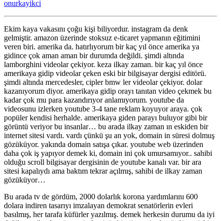
onurkayikci
zengin
mi
oluyor?
Ekim kaya vakasını çoğu kişi biliyordur. instagram da denk
için
gelmiştir. amazon üzerinde stoksuz e-ticaret yapmanın eğitimini
veren biri. amerika da. hatırlıyorum bir kaç yıl önce amerika ya
gidince çok aman aman bir durumda değildi. şimdi altında
lamborghini videolar çekiyor. keza ilkay zaman. bir kaç yıl önce
amerikaya gidip videolar çeken eski bir bilgisayar dergisi editörü.
şimdi altında mercedesler, cipler bmw ler videolar çekiyor. dolar
kazanıyorum diyor. amerikaya gidip orayı tanıtan video çekmek bu
kadar çok mu para kazandırıyor anlamıyorum. youtube da
videosunu izlerken youtube 3-4 tane reklam koyuyor araya. çok
popüler kendisi herhalde. amerikaya giden parayı buluyor gibi bir
görüntü veriyor bu insanlar… bu arada ilkay zaman ın eskiden bir
internet sitesi vardı. vardı çünkü şu an yok, domain in süresi dolmuş
gözüküyor. yakında domain satışa çıkar. youtube web üzerinden
daha çok iş yapıyor demek ki, domain ini çok umursamıyor.. sahibi
olduğu scroll bilgisayar dergisinin de youtube kanalı var. bir ara
sitesi kapalıydı ama baktım tekrar açılmış, sahibi de ilkay zaman
gözüküyor…
Bu arada tv de gördüm, 2000 dolarlık korona yardımlarını 600
dolara indiren tasarıyı imzalayan demokrat senatörlerin evleri
basılmış, her tarafa küfürler yazılmış. demek herkesin durumu da iyi