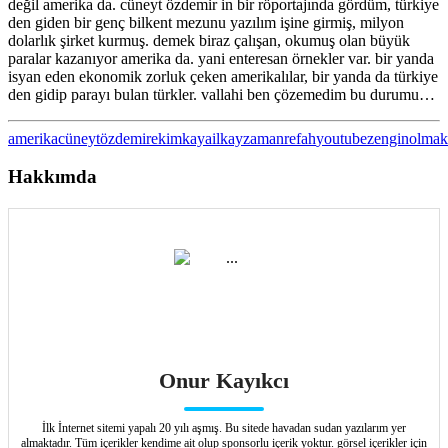
değil amerika da. cüneyt özdemir in bir röportajında gördüm, türkiye
den giden bir genç bilkent mezunu yazılım işine girmiş, milyon
dolarlık şirket kurmuş. demek biraz çalışan, okumuş olan büyük
paralar kazanıyor amerika da. yani enteresan örnekler var. bir yanda
isyan eden ekonomik zorluk çeken amerikalılar, bir yanda da türkiye
den gidip parayı bulan türkler. vallahi ben çözemedim bu durumu…
amerika
cüneytözdemir
ekimkaya
ilkayzaman
refah
youtube
zenginolmak
Hakkımda
Onur Kayıkcı
İlk İnternet sitemi yapalı 20 yılı aşmış. Bu sitede havadan sudan yazılarım yer
almaktadır. Tüm içerikler kendime ait olup sponsorlu içerik yoktur. görsel içerikler için