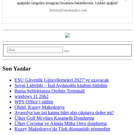
aşağıdaki simgeden instagram hesabıma bakabilirsiniz. Linkler aşağıda!
iletisim@onurkayikci.com
Son Yazılar
ESU Güvenlik Güncellemeleri 2027’ye uzayacak
Sevgi Liderliği – İnal Aydınoğlu kitabını bitirdim
Bursa Şehirlerarası Otobüs Terminali
windows 11 26h2
WPS Office’i sildim
Ohrid, Kuzey Makedonya
Ayasofya’nın üst katına bilet alıp çıkmaya değer mi?
Ülker Golf Mcvities Karamelli Dondurma
Ülker Cocostar ve Algida Milka Oreo dondurma
Kuzey Makedonya’da Türk düşmanlığı görmedim