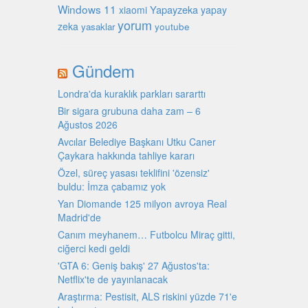
Windows 11
Yapayzeka
xiaomi
yapay
yorum
zeka
youtube
yasaklar
Gündem
Londra'da kuraklık parkları sararttı
Bir sigara grubuna daha zam – 6
Ağustos 2026
Avcılar Belediye Başkanı Utku Caner
Çaykara hakkında tahliye kararı
Özel, süreç yasası teklifini 'özensiz'
buldu: İmza çabamız yok
Yan Diomande 125 milyon avroya Real
Madrid'de
Canım meyhanem… Futbolcu Miraç gitti,
ciğerci kedi geldi
'GTA 6: Geniş bakış' 27 Ağustos'ta:
Netflix'te de yayınlanacak
Araştırma: Pestisit, ALS riskini yüzde 71'e