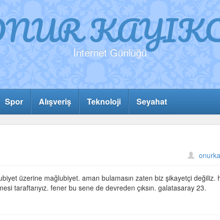
ONUR KAYIKC
İnternet Günlüğü
Spor
Alışveriş
Teknoloji
Seyahat
onurka
biyet üzerine mağlubiyet. aman bulamasın zaten biz şikayetçi değiliz. 
esi taraftarıyız. fener bu sene de devreden çıksın. galatasaray 23.