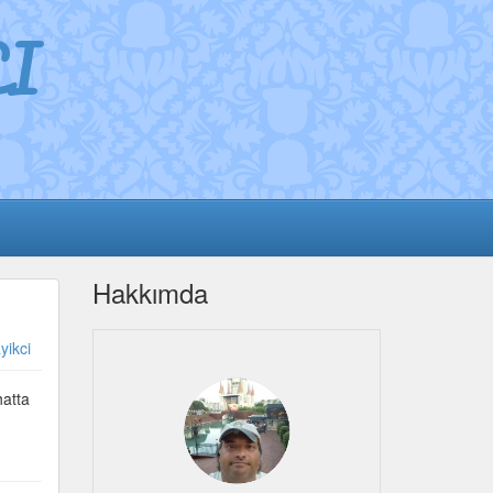
I
Hakkımda
yikci
hatta