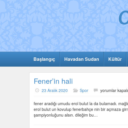
Başlangıç
Havadan Sudan
Kültür
Fener’in hali
Fener’in
23 Aralık 2020
Spor
yorumlar kapalı
hali
için
fener aradığı umudu erol bulut la da bulamadı. mağlu
erol bulut un kovulup fenerbahçe nin bir açmaza girm
şampiyonluğunu alsın. dileğim bu…