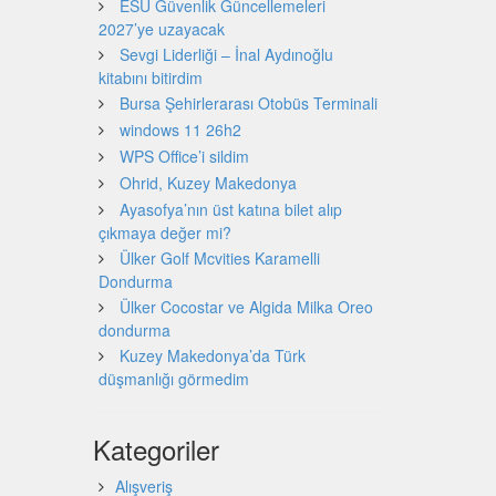
ESU Güvenlik Güncellemeleri
2027’ye uzayacak
Sevgi Liderliği – İnal Aydınoğlu
kitabını bitirdim
Bursa Şehirlerarası Otobüs Terminali
windows 11 26h2
WPS Office’i sildim
Ohrid, Kuzey Makedonya
Ayasofya’nın üst katına bilet alıp
çıkmaya değer mi?
Ülker Golf Mcvities Karamelli
Dondurma
Ülker Cocostar ve Algida Milka Oreo
dondurma
Kuzey Makedonya’da Türk
düşmanlığı görmedim
Kategoriler
Alışveriş