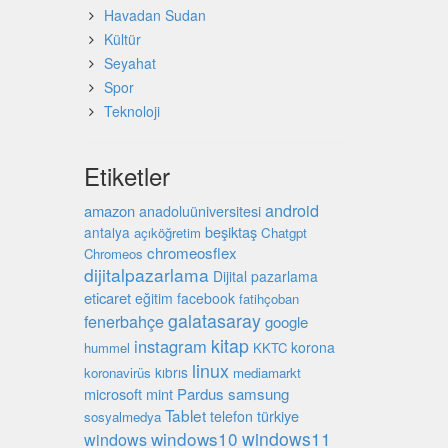
Havadan Sudan
Kültür
Seyahat
Spor
Teknoloji
Etiketler
android
amazon
anadoluüniversitesi
beşiktaş
antalya
açıköğretim
Chatgpt
chromeosflex
Chromeos
dijitalpazarlama
Dijital pazarlama
eticaret
eğitim
facebook
fatihçoban
galatasaray
fenerbahçe
google
kitap
instagram
korona
hummel
KKTC
linux
kıbrıs
koronavirüs
mediamarkt
microsoft
mint
Pardus
samsung
Tablet
türkiye
telefon
sosyalmedya
windows10
windows11
windows