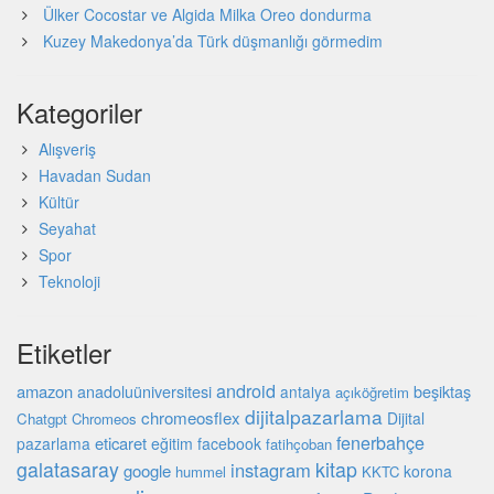
Ülker Cocostar ve Algida Milka Oreo dondurma
Kuzey Makedonya’da Türk düşmanlığı görmedim
Kategoriler
Alışveriş
Havadan Sudan
Kültür
Seyahat
Spor
Teknoloji
Etiketler
android
amazon
beşiktaş
anadoluüniversitesi
antalya
açıköğretim
dijitalpazarlama
chromeosflex
Dijital
Chatgpt
Chromeos
fenerbahçe
eticaret
pazarlama
eğitim
facebook
fatihçoban
galatasaray
kitap
instagram
google
korona
hummel
KKTC