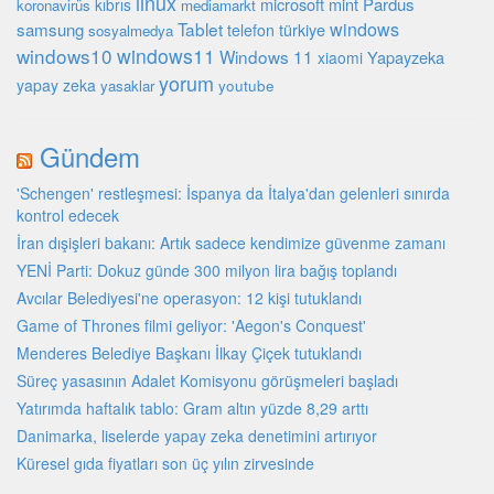
linux
microsoft
mint
Pardus
kıbrıs
koronavirüs
mediamarkt
Tablet
windows
samsung
türkiye
telefon
sosyalmedya
windows10
windows11
Windows 11
Yapayzeka
xiaomi
yorum
yapay zeka
youtube
yasaklar
Gündem
'Schengen' restleşmesi: İspanya da İtalya'dan gelenleri sınırda
kontrol edecek
İran dışişleri bakanı: Artık sadece kendimize güvenme zamanı
YENİ Parti: Dokuz günde 300 milyon lira bağış toplandı
Avcılar Belediyesi'ne operasyon: 12 kişi tutuklandı
Game of Thrones filmi geliyor: 'Aegon's Conquest'
Menderes Belediye Başkanı İlkay Çiçek tutuklandı
Süreç yasasının Adalet Komisyonu görüşmeleri başladı
Yatırımda haftalık tablo: Gram altın yüzde 8,29 arttı
Danimarka, liselerde yapay zeka denetimini artırıyor
Küresel gıda fiyatları son üç yılın zirvesinde