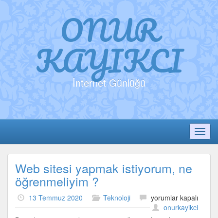
ONUR
KAYIKCI
İnternet Günlüğü
Toggl
Web sitesi yapmak istiyorum, ne
öğrenmeliyim ?
Web
13 Temmuz 2020
Teknoloji
yorumlar kapalı
sitesi
onurkayikci
yapmak