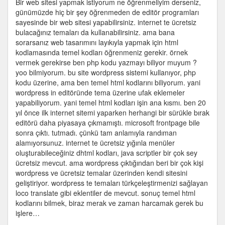
Bir web sitesi yapmak istiyorum ne öğrenmeliyim derseniz,
istiyorum,
günümüzde hiç bir şey öğrenmeden de editör programları
ne
sayesinde bir web sitesi yapabilirsiniz. internet te ücretsiz
öğrenmeliyim
bulacağınız temaları da kullanabilirsiniz. ama bana
?
sorarsanız web tasarımını layıkıyla yapmak için html
için
kodlamasında temel kodları öğrenmeniz gerekir. örnek
vermek gerekirse ben php kodu yazmayı biliyor muyum ?
yoo bilmiyorum. bu site wordpress sistemi kullanıyor, php
kodu üzerine, ama ben temel html kodlarını biliyorum. yani
wordpress in editöründe tema üzerine ufak eklemeler
yapabiliyorum. yani temel html kodları işin ana kısmı. ben 20
yıl önce ilk internet sitemi yaparken herhangi bir sürükle bırak
editörü daha piyasaya çıkmamıştı. microsoft frontpage bile
sonra çıktı. tutmadı. çünkü tam anlamıyla randıman
alamıyorsunuz. internet te ücretsiz yığınla menüler
oluşturabileceğiniz dhtml kodları, java scriptler bir çok sey
ücretsiz mevcut. ama wordpress çıktığından beri bir çok kişi
wordpress ve ücretsiz temalar üzerinden kendi sitesini
geliştiriyor. wordpress te temaları türkçeleştirmenizi sağlayan
loco translate gibi eklentiler de mevcut. sonuç temel html
kodlarını bilmek, biraz merak ve zaman harcamak gerek bu
işlere…