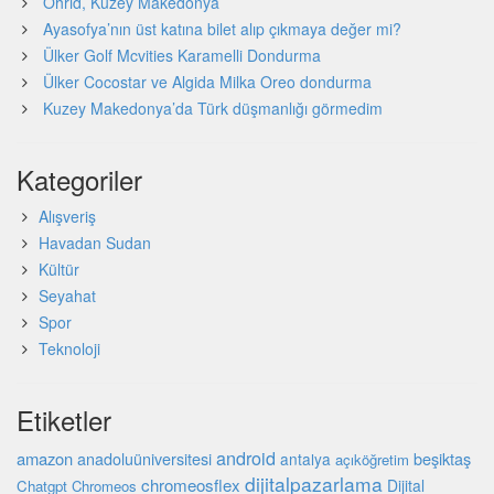
Ohrid, Kuzey Makedonya
Ayasofya’nın üst katına bilet alıp çıkmaya değer mi?
Ülker Golf Mcvities Karamelli Dondurma
Ülker Cocostar ve Algida Milka Oreo dondurma
Kuzey Makedonya’da Türk düşmanlığı görmedim
Kategoriler
Alışveriş
Havadan Sudan
Kültür
Seyahat
Spor
Teknoloji
Etiketler
android
amazon
beşiktaş
anadoluüniversitesi
antalya
açıköğretim
dijitalpazarlama
chromeosflex
Dijital
Chatgpt
Chromeos