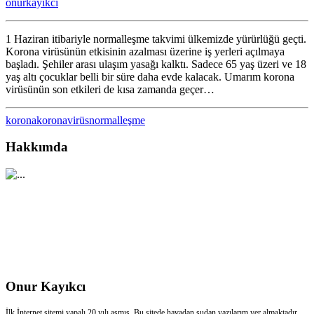
onurkayikci
için
1 Haziran itibariyle normalleşme takvimi ülkemizde yürürlüğü geçti.
Korona virüsünün etkisinin azalması üzerine iş yerleri açılmaya
başladı. Şehiler arası ulaşım yasağı kalktı. Sadece 65 yaş üzeri ve 18
yaş altı çocuklar belli bir süre daha evde kalacak. Umarım korona
virüsünün son etkileri de kısa zamanda geçer…
korona
koronavirüs
normalleşme
Hakkımda
Onur Kayıkcı
İlk İnternet sitemi yapalı 20 yılı aşmış. Bu sitede havadan sudan yazılarım yer almaktadır.