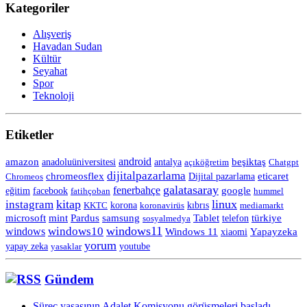
Kategoriler
Alışveriş
Havadan Sudan
Kültür
Seyahat
Spor
Teknoloji
Etiketler
android
amazon
anadoluüniversitesi
beşiktaş
antalya
açıköğretim
Chatgpt
dijitalpazarlama
chromeosflex
eticaret
Chromeos
Dijital pazarlama
galatasaray
fenerbahçe
eğitim
facebook
google
fatihçoban
hummel
kitap
linux
instagram
korona
KKTC
koronavirüs
kıbrıs
mediamarkt
Tablet
microsoft
mint
Pardus
samsung
telefon
türkiye
sosyalmedya
windows11
windows10
windows
Windows 11
Yapayzeka
xiaomi
yorum
yapay zeka
yasaklar
youtube
Gündem
Süreç yasasının Adalet Komisyonu görüşmeleri başladı