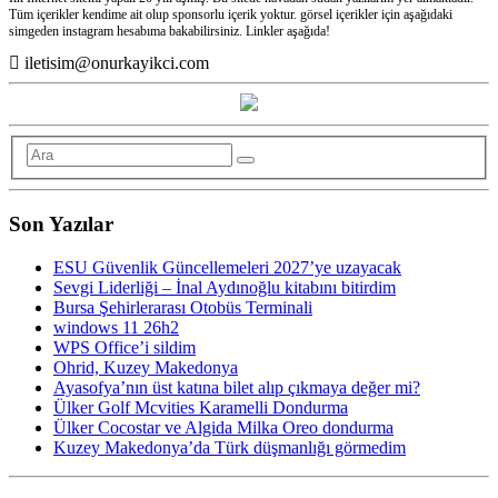
Tüm içerikler kendime ait olup sponsorlu içerik yoktur. görsel içerikler için aşağıdaki
simgeden instagram hesabıma bakabilirsiniz. Linkler aşağıda!
iletisim@onurkayikci.com
Son Yazılar
ESU Güvenlik Güncellemeleri 2027’ye uzayacak
Sevgi Liderliği – İnal Aydınoğlu kitabını bitirdim
Bursa Şehirlerarası Otobüs Terminali
windows 11 26h2
WPS Office’i sildim
Ohrid, Kuzey Makedonya
Ayasofya’nın üst katına bilet alıp çıkmaya değer mi?
Ülker Golf Mcvities Karamelli Dondurma
Ülker Cocostar ve Algida Milka Oreo dondurma
Kuzey Makedonya’da Türk düşmanlığı görmedim