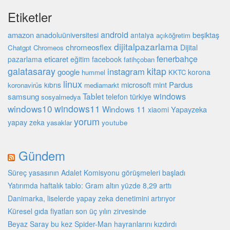
Etiketler
android
amazon
beşiktaş
anadoluüniversitesi
antalya
açıköğretim
dijitalpazarlama
chromeosflex
Dijital
Chatgpt
Chromeos
fenerbahçe
eticaret
pazarlama
eğitim
facebook
fatihçoban
galatasaray
kitap
instagram
google
korona
hummel
KKTC
linux
microsoft
mint
Pardus
kıbrıs
koronavirüs
mediamarkt
Tablet
windows
samsung
türkiye
telefon
sosyalmedya
windows10
windows11
Windows 11
Yapayzeka
xiaomi
yorum
yapay zeka
youtube
yasaklar
Gündem
Süreç yasasının Adalet Komisyonu görüşmeleri başladı
Yatırımda haftalık tablo: Gram altın yüzde 8,29 arttı
Danimarka, liselerde yapay zeka denetimini artırıyor
Küresel gıda fiyatları son üç yılın zirvesinde
Beyaz Saray bu kez Spider-Man hayranlarını kızdırdı