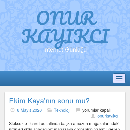
ONUR
KAYIKCI
İnternet Günlüğü
Toggl
Ekim Kaya’nın sonu mu?
Ekim
8 Mayıs 2020
Teknoloji
yorumlar kapalı
Kaya’nın
onurkayikci
sonu
Stoksuz e-ticaret adı altında başka amazon mağazalarındaki
mu?
ürünleri sizin açacağınız mağazaya dropshipping ismi verilen