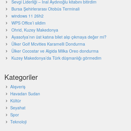
Sevgi Liderliği – İnal Aydınoğlu kitabını bitirdim
Bursa Şehirlerarası Otobüs Terminali
windows 11 26h2
WPS Office’i sildim
Ohrid, Kuzey Makedonya
Ayasofya’nın üst katına bilet alıp çıkmaya değer mi?
Ülker Golf Mcvities Karamelli Dondurma
Ülker Cocostar ve Algida Milka Oreo dondurma
Kuzey Makedonya’da Türk düşmanlığı görmedim
Kategoriler
Alışveriş
Havadan Sudan
Kültür
Seyahat
Spor
Teknoloji