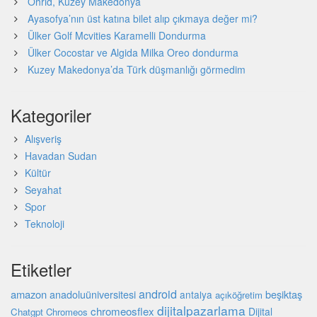
Ohrid, Kuzey Makedonya
Ayasofya’nın üst katına bilet alıp çıkmaya değer mi?
Ülker Golf Mcvities Karamelli Dondurma
Ülker Cocostar ve Algida Milka Oreo dondurma
Kuzey Makedonya’da Türk düşmanlığı görmedim
Kategoriler
Alışveriş
Havadan Sudan
Kültür
Seyahat
Spor
Teknoloji
Etiketler
android
amazon
beşiktaş
anadoluüniversitesi
antalya
açıköğretim
dijitalpazarlama
chromeosflex
Dijital
Chatgpt
Chromeos