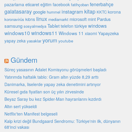
fenerbahçe
eticaret
pazarlama
eğitim
facebook
fatihçoban
galatasaray
kitap
instagram
google
korona
hummel
KKTC
linux
microsoft
mint
Pardus
kıbrıs
koronavirüs
mediamarkt
Tablet
windows
samsung
türkiye
telefon
sosyalmedya
windows10
windows11
Windows 11
Yapayzeka
xiaomi
yorum
yapay zeka
youtube
yasaklar
Gündem
Süreç yasasının Adalet Komisyonu görüşmeleri başladı
Yatırımda haftalık tablo: Gram altın yüzde 8,29 arttı
Danimarka, liselerde yapay zeka denetimini artırıyor
Küresel gıda fiyatları son üç yılın zirvesinde
Beyaz Saray bu kez Spider-Man hayranlarını kızdırdı
Altın sert yükseldi
Netflix'ten Manifest belgeseli
Kalp krizi değil Bundgaard Sendromu: Türkiye'nin ilk, dünyanın
68'inci vakası