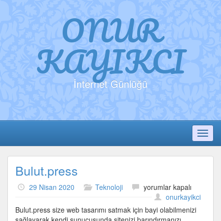
ONUR
KAYIKCI
İnternet Günlüğü
Toggl
Bulut.press
Bulut.press
29 Nisan 2020
Teknoloji
yorumlar kapalı
için
onurkayikci
Bulut.press size web tasarımı satmak için bayi olabilmenizi
sağlayarak kendi sunucusunda sitenizi barındırmanızı