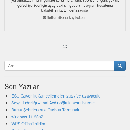
yer almaktadır. Tüm içerikler kendime ait olup sponsorlu içerik yoktur.
görsel içerikler için aşağıdaki simgeden instagram hesabıma
bakabilirsiniz. Linkler aşağıda!
iletisim@onurkayikci.com
Son Yazılar
ESU Güvenlik Güncellemeleri 2027’ye uzayacak
Sevgi Liderliği – İnal Aydınoğlu kitabını bitirdim
Bursa Şehirlerarası Otobüs Terminali
windows 11 26h2
WPS Office’i sildim