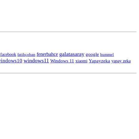
galatasaray
fenerbahçe
facebook
google
fatihçoban
hummel
windows11
indows10
Windows 11
Yapayzeka
yapay zeka
xiaomi