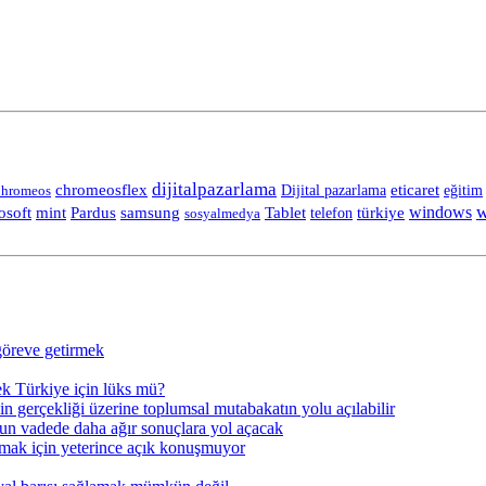
dijitalpazarlama
chromeosflex
eticaret
eğitim
hromeos
Dijital pazarlama
w
Tablet
windows
osoft
mint
Pardus
samsung
telefon
türkiye
sosyalmedya
göreve getirmek
ek Türkiye için lüks mü?
in gerçekliği üzerine toplumsal mutabakatın yolu açılabilir
un vadede daha ağır sonuçlara yol açacak
almak için yeterince açık konuşmuyor