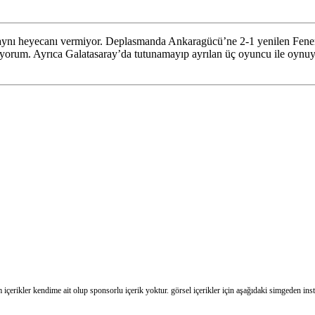
 aynı heyecanı vermiyor. Deplasmanda Ankaragücü’ne 2-1 yenilen Fene
yorum. Ayrıca Galatasaray’da tutunamayıp ayrılan üç oyuncu ile oynuyo
m içerikler kendime ait olup sponsorlu içerik yoktur. görsel içerikler için aşağıdaki simgeden in