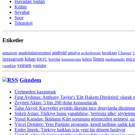
Havadan Sudan
Kültür
Seyahat
Spor
Teknoloji
Etiketler
android
amazon
anadoluüniversitesi
beşiktaş
antalya
açıköğretim
Chatgpt
C
kitap
linux
instagram
korona
micr
KKTC
koronavirüs
kıbrıs
mediamarkt
yorum
yasaklar
youtube
Gündem
Üretmeden kazanmak
Fırat Aydınus: Anthony Taylor'ı 'Elit Hakem Direktörü' olarak 
Zeynep Aktaş: 5 bin 200 dolar konuşulacak
Taha Akyol: Kuvvetler ayrılığı ilkesini ince detaylarda düşünm
Şükrü Aslan: Türkiye bunu yapabilirse, 'terörsüz ülke' söylemin
Yusuf Karadaş: İktidarın Kürt sorununu görmezden gelmesi, uz
Yücel Demirer: Yeni Partinin programı, kendi tarihine sadık k
Ender İmrek: Türkiye halkları için yeni bir dönem başlıyor