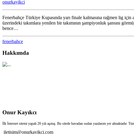
onurkayikci
düşüş
için
Fenerbahçe Türkiye Kupasında yarı finale kalmasına rağmen lig için
üzerindeki takımlara yenilen bir takımının şampiyonluk şansını görmü
bence…
fenerbahçe
Hakkımda
Onur Kayıkcı
İlk İnternet sitemi yapalı 20 yılı aşmış. Bu sitede havadan sudan yazılarım yer almaktadır. Tü
iletisim@onurkayikci.com