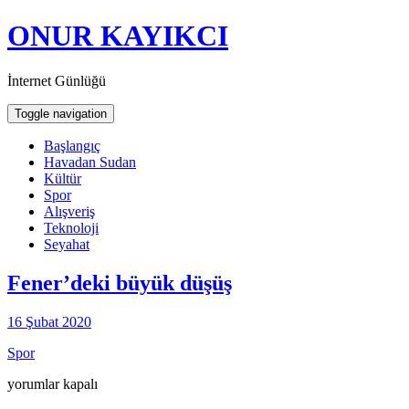
ONUR KAYIKCI
İnternet Günlüğü
Toggle navigation
Başlangıç
Havadan Sudan
Kültür
Spor
Alışveriş
Teknoloji
Seyahat
Fener’deki büyük düşüş
16 Şubat 2020
Spor
Fener’deki
yorumlar kapalı
büyük