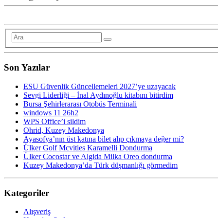
Son Yazılar
ESU Güvenlik Güncellemeleri 2027’ye uzayacak
Sevgi Liderliği – İnal Aydınoğlu kitabını bitirdim
Bursa Şehirlerarası Otobüs Terminali
windows 11 26h2
WPS Office’i sildim
Ohrid, Kuzey Makedonya
Ayasofya’nın üst katına bilet alıp çıkmaya değer mi?
Ülker Golf Mcvities Karamelli Dondurma
Ülker Cocostar ve Algida Milka Oreo dondurma
Kuzey Makedonya’da Türk düşmanlığı görmedim
Kategoriler
Alışveriş