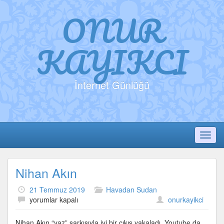
ONUR
KAYIKCI
İnternet Günlüğü
Toggl
Nihan Akın
21 Temmuz 2019
Havadan Sudan
Nihan
yorumlar kapalı
onurkayikci
Akın
için
Nihan Akın “yaz” şarkısıyla iyi bir çıkış yakaladı. Youtube da