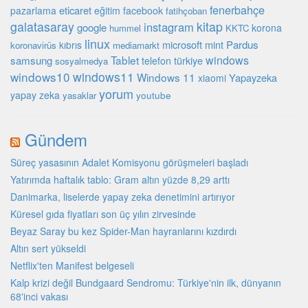
fenerbahçe
eticaret
pazarlama
eğitim
facebook
fatihçoban
galatasaray
kitap
instagram
google
korona
hummel
KKTC
linux
microsoft
mint
Pardus
kıbrıs
koronavirüs
mediamarkt
Tablet
windows
samsung
türkiye
telefon
sosyalmedya
windows10
windows11
Windows 11
Yapayzeka
xiaomi
yorum
yapay zeka
youtube
yasaklar
Gündem
Süreç yasasının Adalet Komisyonu görüşmeleri başladı
Yatırımda haftalık tablo: Gram altın yüzde 8,29 arttı
Danimarka, liselerde yapay zeka denetimini artırıyor
Küresel gıda fiyatları son üç yılın zirvesinde
Beyaz Saray bu kez Spider-Man hayranlarını kızdırdı
Altın sert yükseldi
Netflix'ten Manifest belgeseli
Kalp krizi değil Bundgaard Sendromu: Türkiye'nin ilk, dünyanın
68'inci vakası