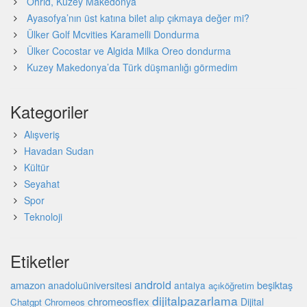
Ohrid, Kuzey Makedonya
Ayasofya’nın üst katına bilet alıp çıkmaya değer mi?
Ülker Golf Mcvities Karamelli Dondurma
Ülker Cocostar ve Algida Milka Oreo dondurma
Kuzey Makedonya’da Türk düşmanlığı görmedim
Kategoriler
Alışveriş
Havadan Sudan
Kültür
Seyahat
Spor
Teknoloji
Etiketler
android
amazon
beşiktaş
anadoluüniversitesi
antalya
açıköğretim
dijitalpazarlama
chromeosflex
Dijital
Chatgpt
Chromeos