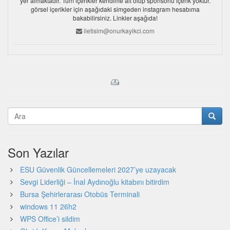
yer almaktadır. Tüm içerikler kendime ait olup sponsorlu içerik yoktur.
görsel içerikler için aşağıdaki simgeden instagram hesabıma
bakabilirsiniz. Linkler aşağıda!
iletisim@onurkayikci.com
Son Yazılar
ESU Güvenlik Güncellemeleri 2027’ye uzayacak
Sevgi Liderliği – İnal Aydınoğlu kitabını bitirdim
Bursa Şehirlerarası Otobüs Terminali
windows 11 26h2
WPS Office’i sildim