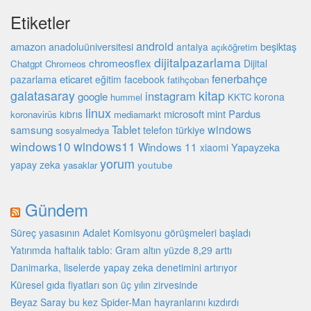
Etiketler
android
amazon
beşiktaş
anadoluüniversitesi
antalya
açıköğretim
dijitalpazarlama
chromeosflex
Dijital
Chatgpt
Chromeos
fenerbahçe
eticaret
pazarlama
eğitim
facebook
fatihçoban
galatasaray
kitap
instagram
google
korona
hummel
KKTC
linux
microsoft
mint
Pardus
kıbrıs
koronavirüs
mediamarkt
Tablet
windows
samsung
türkiye
telefon
sosyalmedya
windows10
windows11
Windows 11
Yapayzeka
xiaomi
yorum
yapay zeka
youtube
yasaklar
Gündem
Süreç yasasının Adalet Komisyonu görüşmeleri başladı
Yatırımda haftalık tablo: Gram altın yüzde 8,29 arttı
Danimarka, liselerde yapay zeka denetimini artırıyor
Küresel gıda fiyatları son üç yılın zirvesinde
Beyaz Saray bu kez Spider-Man hayranlarını kızdırdı