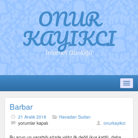
ONUR
KAYIKCI
İnternet Günlüğü
Toggl
Barbar
21 Aralık 2018
Havadan Sudan
Barbar
yorumlar kapalı
onurkayikci
için
Bu acun un yarattığı sözde yıldız ilk değil (kuş katili), daha