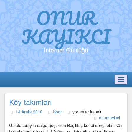
ONUR
KAYIKCI
İnternet Günlüğü
Toggl
Köy takımları
Köy
14 Aralık 2018
Spor
yorumlar kapalı
takımları
onurkayikci
için
Galatasaray’la dalga geçerken Beşiktaş kendi dengi olan köy
takımlarının olduğu UEFA Avrupa Ligindeki grubunda son