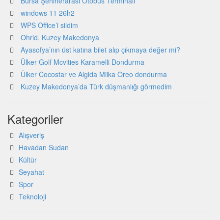
Bursa Şehirlerarası Otobüs Terminali
windows 11 26h2
WPS Office’i sildim
Ohrid, Kuzey Makedonya
Ayasofya’nın üst katına bilet alıp çıkmaya değer mi?
Ülker Golf Mcvities Karamelli Dondurma
Ülker Cocostar ve Algida Milka Oreo dondurma
Kuzey Makedonya’da Türk düşmanlığı görmedim
Kategoriler
Alışveriş
Havadan Sudan
Kültür
Seyahat
Spor
Teknoloji