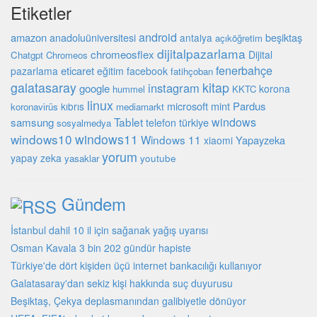
Etiketler
android
amazon
beşiktaş
anadoluüniversitesi
antalya
açıköğretim
dijitalpazarlama
chromeosflex
Dijital
Chatgpt
Chromeos
fenerbahçe
eticaret
pazarlama
eğitim
facebook
fatihçoban
galatasaray
kitap
instagram
google
korona
hummel
KKTC
linux
microsoft
mint
Pardus
kıbrıs
koronavirüs
mediamarkt
Tablet
windows
samsung
türkiye
telefon
sosyalmedya
windows10
windows11
Windows 11
Yapayzeka
xiaomi
yorum
yapay zeka
youtube
yasaklar
Gündem
İstanbul dahil 10 il için sağanak yağış uyarısı
Osman Kavala 3 bin 202 gündür hapiste
Türkiye'de dört kişiden üçü internet bankacılığı kullanıyor
Galatasaray'dan sekiz kişi hakkında suç duyurusu
Beşiktaş, Çekya deplasmanından galibiyetle dönüyor