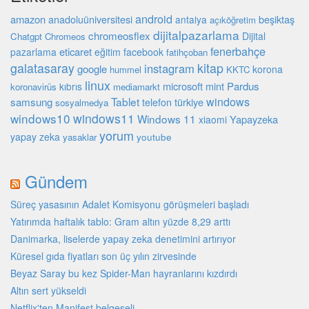
android
amazon
beşiktaş
anadoluüniversitesi
antalya
açıköğretim
dijitalpazarlama
chromeosflex
Dijital
Chatgpt
Chromeos
fenerbahçe
eticaret
pazarlama
eğitim
facebook
fatihçoban
galatasaray
kitap
instagram
google
korona
hummel
KKTC
linux
microsoft
mint
Pardus
kıbrıs
koronavirüs
mediamarkt
Tablet
windows
samsung
türkiye
telefon
sosyalmedya
windows10
windows11
Windows 11
Yapayzeka
xiaomi
yorum
yapay zeka
youtube
yasaklar
Gündem
Süreç yasasının Adalet Komisyonu görüşmeleri başladı
Yatırımda haftalık tablo: Gram altın yüzde 8,29 arttı
Danimarka, liselerde yapay zeka denetimini artırıyor
Küresel gıda fiyatları son üç yılın zirvesinde
Beyaz Saray bu kez Spider-Man hayranlarını kızdırdı
Altın sert yükseldi
Netflix'ten Manifest belgeseli