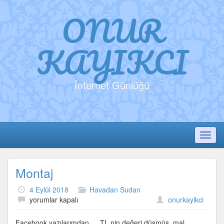
ONUR
KAYIKCI
İnternet Günlüğü
Toggl
Montaj
4 Eylül 2018
Havadan Sudan
Montaj
yorumlar kapalı
onurkayikci
için
Facebook yazılarımdan… TL nin değeri düşmüş, mal