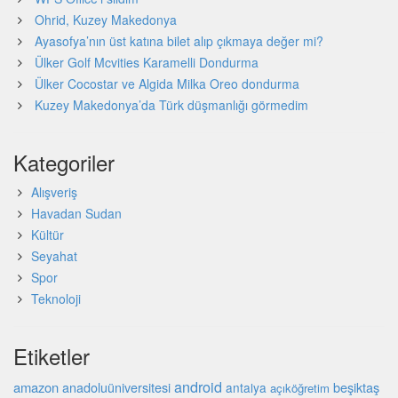
Ohrid, Kuzey Makedonya
Ayasofya’nın üst katına bilet alıp çıkmaya değer mi?
Ülker Golf Mcvities Karamelli Dondurma
Ülker Cocostar ve Algida Milka Oreo dondurma
Kuzey Makedonya’da Türk düşmanlığı görmedim
Kategoriler
Alışveriş
Havadan Sudan
Kültür
Seyahat
Spor
Teknoloji
Etiketler
android
amazon
beşiktaş
anadoluüniversitesi
antalya
açıköğretim