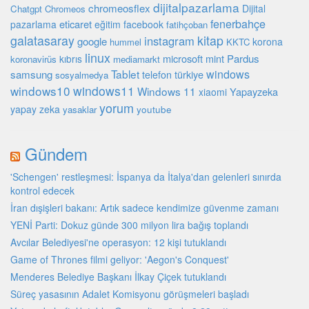
dijitalpazarlama
chromeosflex
Dijital
Chatgpt
Chromeos
fenerbahçe
eticaret
pazarlama
eğitim
facebook
fatihçoban
galatasaray
kitap
instagram
google
korona
hummel
KKTC
linux
microsoft
mint
Pardus
kıbrıs
koronavirüs
mediamarkt
Tablet
windows
samsung
türkiye
telefon
sosyalmedya
windows10
windows11
Windows 11
Yapayzeka
xiaomi
yorum
yapay zeka
youtube
yasaklar
Gündem
'Schengen' restleşmesi: İspanya da İtalya'dan gelenleri sınırda
kontrol edecek
İran dışişleri bakanı: Artık sadece kendimize güvenme zamanı
YENİ Parti: Dokuz günde 300 milyon lira bağış toplandı
Avcılar Belediyesi'ne operasyon: 12 kişi tutuklandı
Game of Thrones filmi geliyor: 'Aegon's Conquest'
Menderes Belediye Başkanı İlkay Çiçek tutuklandı
Süreç yasasının Adalet Komisyonu görüşmeleri başladı