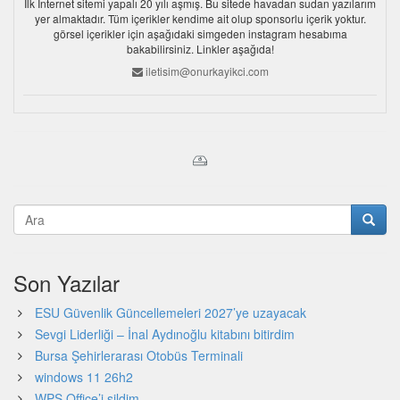
İlk İnternet sitemi yapalı 20 yılı aşmış. Bu sitede havadan sudan yazılarım
yer almaktadır. Tüm içerikler kendime ait olup sponsorlu içerik yoktur.
görsel içerikler için aşağıdaki simgeden instagram hesabıma
bakabilirsiniz. Linkler aşağıda!
iletisim@onurkayikci.com
Son Yazılar
ESU Güvenlik Güncellemeleri 2027’ye uzayacak
Sevgi Liderliği – İnal Aydınoğlu kitabını bitirdim
Bursa Şehirlerarası Otobüs Terminali
windows 11 26h2
WPS Office’i sildim