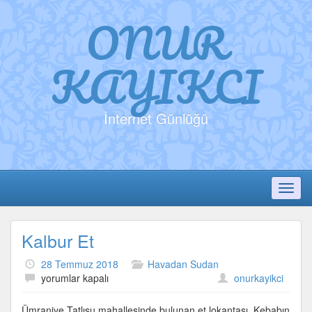
ONUR
KAYIKCI
İnternet Günlüğü
Toggl
Kalbur Et
28 Temmuz 2018
Havadan Sudan
Kalbur
yorumlar kapalı
onurkayikci
Et
için
Ümraniye Tatlısu mahallesinde bulunan et lokantası. Kebabın