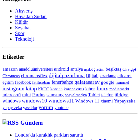
Alışveriş
Havadan Sudan
Kültür
Seyahat
Spor
Teknoloji
Etiketler
android
amazon
anadoluüniversitesi
beşiktaş
antalya
açıköğretim
Chatgpt
dijitalpazarlama
chromeosflex
eticaret
Chromeos
Dijital pazarlama
galatasaray
fenerbahçe
eğitim
facebook
google
fatihçoban
hummel
kitap
linux
instagram
korona
KKTC
koronavirüs
kıbrıs
mediamarkt
Tablet
microsoft
mint
Pardus
samsung
telefon
türkiye
sosyalmedya
windows11
windows10
windows
Windows 11
Yapayzeka
xiaomi
yorum
yapay zeka
yasaklar
youtube
Gündem
Londra'da kuraklık parkları sararttı