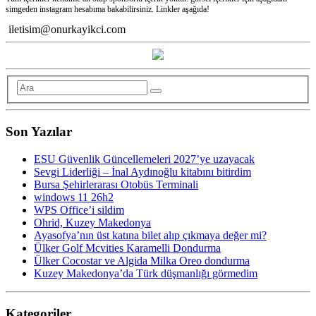
simgeden instagram hesabıma bakabilirsiniz. Linkler aşağıda!
iletisim@onurkayikci.com
Son Yazılar
ESU Güvenlik Güncellemeleri 2027’ye uzayacak
Sevgi Liderliği – İnal Aydınoğlu kitabını bitirdim
Bursa Şehirlerarası Otobüs Terminali
windows 11 26h2
WPS Office’i sildim
Ohrid, Kuzey Makedonya
Ayasofya’nın üst katına bilet alıp çıkmaya değer mi?
Ülker Golf Mcvities Karamelli Dondurma
Ülker Cocostar ve Algida Milka Oreo dondurma
Kuzey Makedonya’da Türk düşmanlığı görmedim
Kategoriler