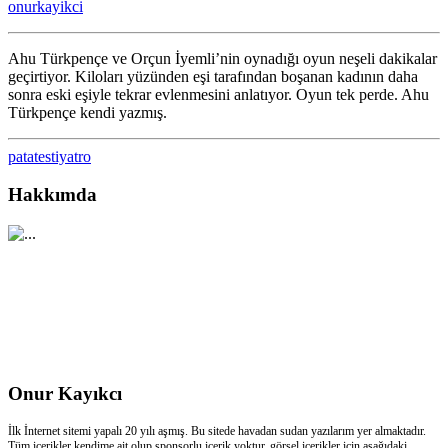
onurkayikci
Ahu Türkpençe ve Orçun İyemli’nin oynadığı oyun neşeli dakikalar
geçirtiyor. Kiloları yüzünden eşi tarafından boşanan kadının daha
sonra eski eşiyle tekrar evlenmesini anlatıyor. Oyun tek perde. Ahu
Türkpençe kendi yazmış.
patates
tiyatro
Hakkımda
Onur Kayıkcı
İlk İnternet sitemi yapalı 20 yılı aşmış. Bu sitede havadan sudan yazılarım yer almaktadır.
Tüm içerikler kendime ait olup sponsorlu içerik yoktur. görsel içerikler için aşağıdaki