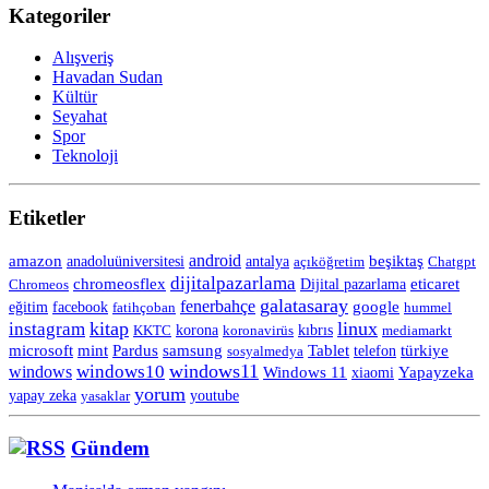
Kategoriler
Alışveriş
Havadan Sudan
Kültür
Seyahat
Spor
Teknoloji
Etiketler
android
amazon
anadoluüniversitesi
beşiktaş
antalya
açıköğretim
Chatgpt
dijitalpazarlama
chromeosflex
eticaret
Chromeos
Dijital pazarlama
galatasaray
fenerbahçe
eğitim
facebook
google
fatihçoban
hummel
kitap
linux
instagram
korona
KKTC
koronavirüs
kıbrıs
mediamarkt
Tablet
microsoft
mint
Pardus
samsung
telefon
türkiye
sosyalmedya
windows11
windows10
windows
Windows 11
Yapayzeka
xiaomi
yorum
yapay zeka
yasaklar
youtube
Gündem