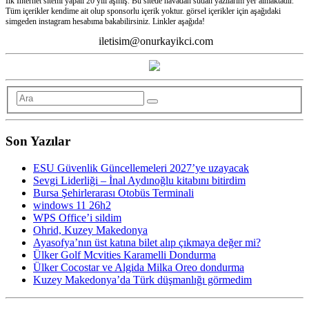
İlk İnternet sitemi yapalı 20 yılı aşmış. Bu sitede havadan sudan yazılarım yer almaktadır.
Tüm içerikler kendime ait olup sponsorlu içerik yoktur. görsel içerikler için aşağıdaki
simgeden instagram hesabıma bakabilirsiniz. Linkler aşağıda!
iletisim@onurkayikci.com
Son Yazılar
ESU Güvenlik Güncellemeleri 2027’ye uzayacak
Sevgi Liderliği – İnal Aydınoğlu kitabını bitirdim
Bursa Şehirlerarası Otobüs Terminali
windows 11 26h2
WPS Office’i sildim
Ohrid, Kuzey Makedonya
Ayasofya’nın üst katına bilet alıp çıkmaya değer mi?
Ülker Golf Mcvities Karamelli Dondurma
Ülker Cocostar ve Algida Milka Oreo dondurma
Kuzey Makedonya’da Türk düşmanlığı görmedim