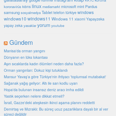
korona
hummel
KKTC
linux
microsoft
mint
Pardus
kıbrıs
koronavirüs
mediamarkt
Tablet
windows
samsung
türkiye
telefon
sosyalmedya
windows10
windows11
Windows 11
Yapayzeka
xiaomi
yorum
yapay zeka
youtube
yasaklar
Gündem
Manisa'da orman yangını
Dünyanın en lüks lokantası
Aşırı sıcaklarda kadın ölümleri neden daha fazla?
Orman yangınları: Dokuz kişi tutuklandı
Mansur Yavaş'a göre Türkiye'nin ihtiyacı 'toplumsal mutabakat'
Sağanak yağış geliyor: Altı ile sarı kodlu uyarı
Hopa'da bulunan insansız deniz aracı imha edildi
Yastık seçerken nelere dikkat etmeli?
İsrail, Gazze'deki ateşkesin ikinci aşama planını reddetti
Demirtaş ve Mızraklı: Bu süreç ucuz pazarlıklara dayalı bir al ver
süreci değildir