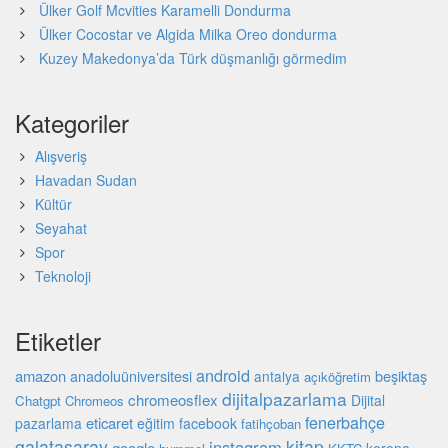
Ülker Golf Mcvities Karamelli Dondurma
Ülker Cocostar ve Algida Milka Oreo dondurma
Kuzey Makedonya’da Türk düşmanlığı görmedim
Kategoriler
Alışveriş
Havadan Sudan
Kültür
Seyahat
Spor
Teknoloji
Etiketler
android
amazon
beşiktaş
anadoluüniversitesi
antalya
açıköğretim
dijitalpazarlama
chromeosflex
Dijital
Chatgpt
Chromeos
fenerbahçe
eticaret
pazarlama
eğitim
facebook
fatihçoban
galatasaray
kitap
instagram
google