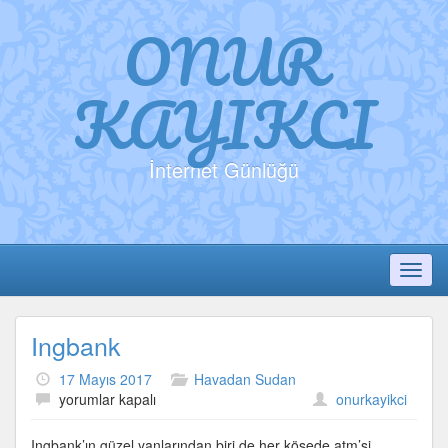
ONUR
KAYIKCI
İnternet Günlüğü
Toggl
Ingbank
17 Mayıs 2017
Havadan Sudan
Ingbank
yorumlar kapalı
onurkayikci
için
Ingbank’ın güzel yanlarından biri de her köşede atm’si