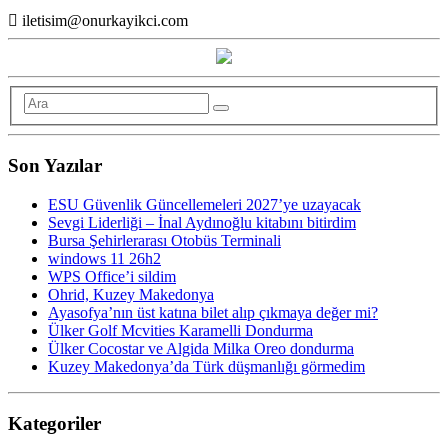
iletisim@onurkayikci.com
Son Yazılar
ESU Güvenlik Güncellemeleri 2027’ye uzayacak
Sevgi Liderliği – İnal Aydınoğlu kitabını bitirdim
Bursa Şehirlerarası Otobüs Terminali
windows 11 26h2
WPS Office’i sildim
Ohrid, Kuzey Makedonya
Ayasofya’nın üst katına bilet alıp çıkmaya değer mi?
Ülker Golf Mcvities Karamelli Dondurma
Ülker Cocostar ve Algida Milka Oreo dondurma
Kuzey Makedonya’da Türk düşmanlığı görmedim
Kategoriler