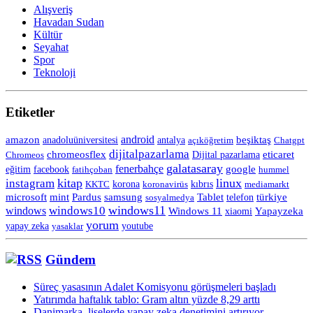
Alışveriş
Havadan Sudan
Kültür
Seyahat
Spor
Teknoloji
Etiketler
android
amazon
anadoluüniversitesi
beşiktaş
antalya
açıköğretim
Chatgpt
dijitalpazarlama
chromeosflex
eticaret
Chromeos
Dijital pazarlama
galatasaray
fenerbahçe
eğitim
facebook
google
fatihçoban
hummel
kitap
linux
instagram
korona
KKTC
koronavirüs
kıbrıs
mediamarkt
Tablet
microsoft
mint
Pardus
samsung
telefon
türkiye
sosyalmedya
windows11
windows10
windows
Windows 11
Yapayzeka
xiaomi
yorum
yapay zeka
yasaklar
youtube
Gündem
Süreç yasasının Adalet Komisyonu görüşmeleri başladı
Yatırımda haftalık tablo: Gram altın yüzde 8,29 arttı
Danimarka, liselerde yapay zeka denetimini artırıyor