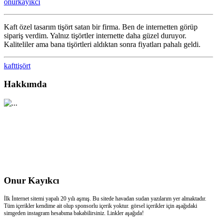
onurkayikci
için
Kaft özel tasarım tişört satan bir firma. Ben de internetten görüp
sipariş verdim. Yalnız tişörtler internette daha güzel duruyor.
Kaliteliler ama bana tişörtleri aldıktan sonra fiyatları pahalı geldi.
kaft
tişört
Hakkımda
Onur Kayıkcı
İlk İnternet sitemi yapalı 20 yılı aşmış. Bu sitede havadan sudan yazılarım yer almaktadır.
Tüm içerikler kendime ait olup sponsorlu içerik yoktur. görsel içerikler için aşağıdaki
simgeden instagram hesabıma bakabilirsiniz. Linkler aşağıda!