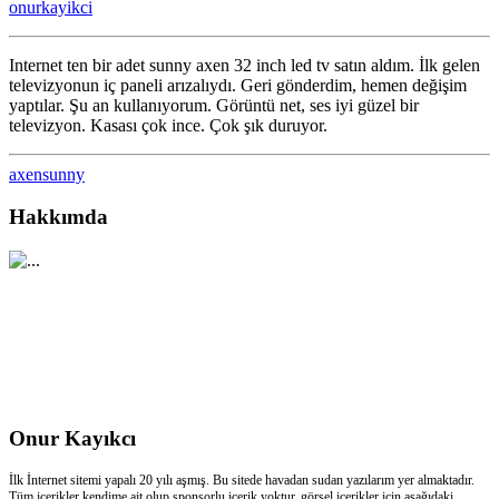
onurkayikci
32
inch
led
Internet ten bir adet sunny axen 32 inch led tv satın aldım. İlk gelen
tv
televizyonun iç paneli arızalıydı. Geri gönderdim, hemen değişim
için
yaptılar. Şu an kullanıyorum. Görüntü net, ses iyi güzel bir
televizyon. Kasası çok ince. Çok şık duruyor.
axen
sunny
Hakkımda
Onur Kayıkcı
İlk İnternet sitemi yapalı 20 yılı aşmış. Bu sitede havadan sudan yazılarım yer almaktadır.
Tüm içerikler kendime ait olup sponsorlu içerik yoktur. görsel içerikler için aşağıdaki