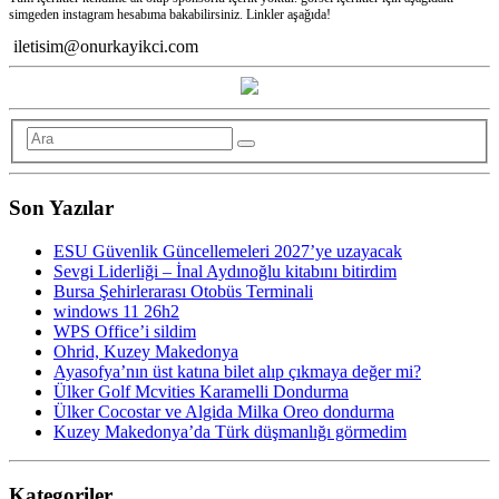
simgeden instagram hesabıma bakabilirsiniz. Linkler aşağıda!
iletisim@onurkayikci.com
Son Yazılar
ESU Güvenlik Güncellemeleri 2027’ye uzayacak
Sevgi Liderliği – İnal Aydınoğlu kitabını bitirdim
Bursa Şehirlerarası Otobüs Terminali
windows 11 26h2
WPS Office’i sildim
Ohrid, Kuzey Makedonya
Ayasofya’nın üst katına bilet alıp çıkmaya değer mi?
Ülker Golf Mcvities Karamelli Dondurma
Ülker Cocostar ve Algida Milka Oreo dondurma
Kuzey Makedonya’da Türk düşmanlığı görmedim
Kategoriler