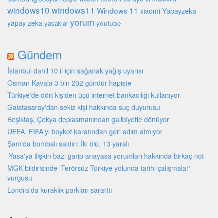
windows10
windows11
Windows 11
Yapayzeka
xiaomi
yorum
yapay zeka
youtube
yasaklar
Gündem
İstanbul dahil 10 il için sağanak yağış uyarısı
Osman Kavala 3 bin 202 gündür hapiste
Türkiye'de dört kişiden üçü internet bankacılığı kullanıyor
Galatasaray'dan sekiz kişi hakkında suç duyurusu
Beşiktaş, Çekya deplasmanından galibiyetle dönüyor
UEFA, FIFA'yı boykot kararından geri adım atmıyor
Şam'da bombalı saldırı: İki ölü, 13 yaralı
'Yasa'ya ilişkin bazı garip anayasa yorumları hakkında birkaç not
MGK bildirisinde 'Terörsüz Türkiye yolunda tarihi çalışmalar'
vurgusu
Londra'da kuraklık parkları sararttı