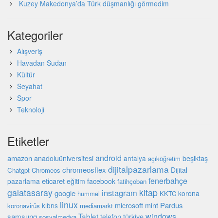
Kuzey Makedonya’da Türk düşmanlığı görmedim
Kategoriler
Alışveriş
Havadan Sudan
Kültür
Seyahat
Spor
Teknoloji
Etiketler
android
amazon
beşiktaş
anadoluüniversitesi
antalya
açıköğretim
dijitalpazarlama
chromeosflex
Dijital
Chatgpt
Chromeos
fenerbahçe
eticaret
pazarlama
eğitim
facebook
fatihçoban
galatasaray
kitap
instagram
google
korona
hummel
KKTC
linux
microsoft
mint
Pardus
kıbrıs
koronavirüs
mediamarkt
Tablet
windows
samsung
türkiye
telefon
sosyalmedya