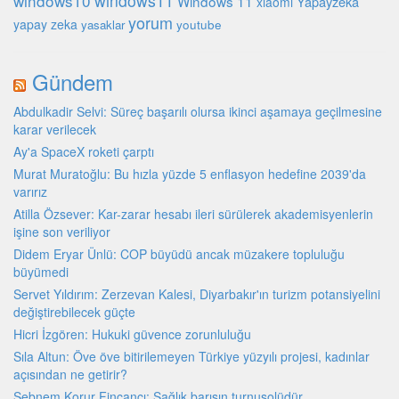
windows10
windows11
Windows 11
Yapayzeka
xiaomi
yorum
yapay zeka
youtube
yasaklar
Gündem
Abdulkadir Selvi: Süreç başarılı olursa ikinci aşamaya geçilmesine
karar verilecek
Ay'a SpaceX roketi çarptı
Murat Muratoğlu: Bu hızla yüzde 5 enflasyon hedefine 2039'da
varırız
Atilla Özsever: Kar-zarar hesabı ileri sürülerek akademisyenlerin
işine son veriliyor
Didem Eryar Ünlü: COP büyüdü ancak müzakere topluluğu
büyümedi
Servet Yıldırım: Zerzevan Kalesi, Diyarbakır'ın turizm potansiyelini
değiştirebilecek güçte
Hicri İzgören: Hukuki güvence zorunluluğu
Sıla Altun: Öve öve bitirilemeyen Türkiye yüzyılı projesi, kadınlar
açısından ne getirir?
Şebnem Korur Fincancı: Sağlık barışın turnusolüdür