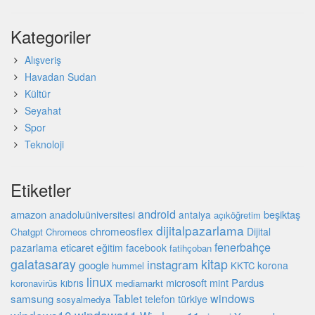
Kategoriler
Alışveriş
Havadan Sudan
Kültür
Seyahat
Spor
Teknoloji
Etiketler
android
amazon
beşiktaş
anadoluüniversitesi
antalya
açıköğretim
dijitalpazarlama
chromeosflex
Dijital
Chatgpt
Chromeos
fenerbahçe
eticaret
pazarlama
eğitim
facebook
fatihçoban
galatasaray
kitap
instagram
google
korona
hummel
KKTC
linux
microsoft
mint
Pardus
kıbrıs
koronavirüs
mediamarkt
Tablet
windows
samsung
türkiye
telefon
sosyalmedya