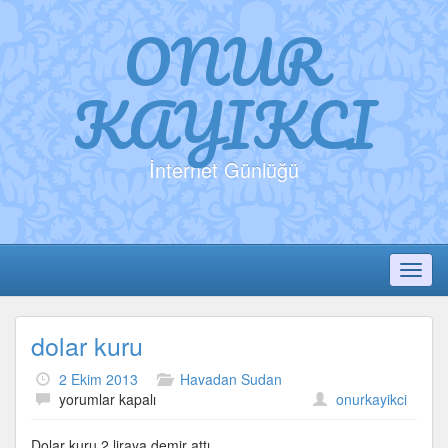
ONUR
KAYIKCI
İnternet Günlüğü
Toggl
dolar kuru
2 Ekim 2013
Havadan Sudan
dolar
yorumlar kapalı
onurkayikci
kuru
için
Dolar kuru 2 liraya demir attı.