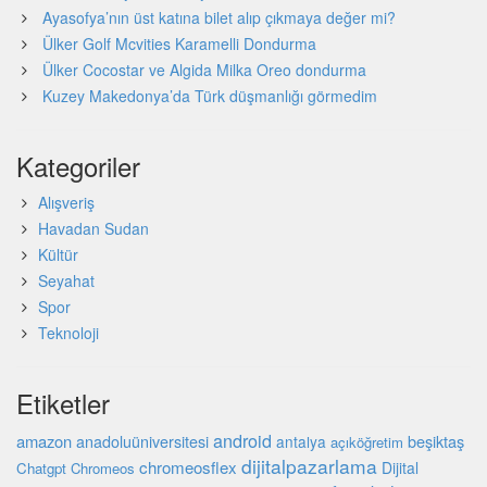
Ayasofya’nın üst katına bilet alıp çıkmaya değer mi?
Ülker Golf Mcvities Karamelli Dondurma
Ülker Cocostar ve Algida Milka Oreo dondurma
Kuzey Makedonya’da Türk düşmanlığı görmedim
Kategoriler
Alışveriş
Havadan Sudan
Kültür
Seyahat
Spor
Teknoloji
Etiketler
android
amazon
beşiktaş
anadoluüniversitesi
antalya
açıköğretim
dijitalpazarlama
chromeosflex
Dijital
Chatgpt
Chromeos