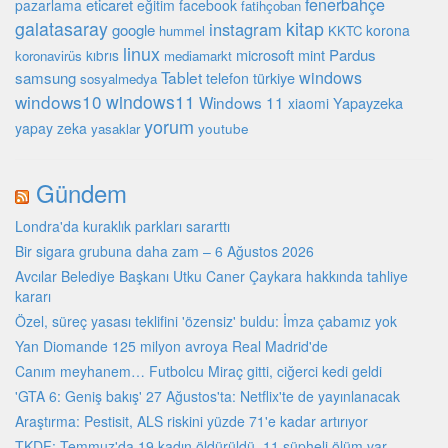
fenerbahçe
eticaret
pazarlama
eğitim
facebook
fatihçoban
galatasaray
kitap
instagram
google
korona
hummel
KKTC
linux
microsoft
mint
Pardus
kıbrıs
koronavirüs
mediamarkt
Tablet
windows
samsung
türkiye
telefon
sosyalmedya
windows10
windows11
Windows 11
Yapayzeka
xiaomi
yorum
yapay zeka
youtube
yasaklar
Gündem
Londra'da kuraklık parkları sararttı
Bir sigara grubuna daha zam – 6 Ağustos 2026
Avcılar Belediye Başkanı Utku Caner Çaykara hakkında tahliye
kararı
Özel, süreç yasası teklifini 'özensiz' buldu: İmza çabamız yok
Yan Diomande 125 milyon avroya Real Madrid'de
Canım meyhanem… Futbolcu Miraç gitti, ciğerci kedi geldi
'GTA 6: Geniş bakış' 27 Ağustos'ta: Netflix'te de yayınlanacak
Araştırma: Pestisit, ALS riskini yüzde 71'e kadar artırıyor
TKDF: Temmuz'da 19 kadın öldürüldü, 11 şüpheli ölüm var