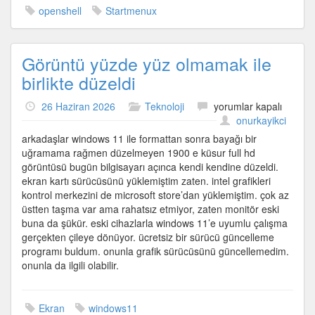
openshell
Startmenux
Görüntü yüzde yüz olmamak ile
birlikte düzeldi
Görüntü
26 Haziran 2026
Teknoloji
yorumlar kapalı
yüzde
onurkayikci
yüz
arkadaşlar windows 11 ile formattan sonra bayağı bir
olmamak
uğramama rağmen düzelmeyen 1900 e küsur full hd
ile
görüntüsü bugün bilgisayarı açınca kendi kendine düzeldi.
birlikte
ekran kartı sürücüsünü yüklemiştim zaten. intel grafikleri
düzeldi
kontrol merkezini de microsoft store’dan yüklemiştim. çok az
için
üstten taşma var ama rahatsız etmiyor, zaten monitör eski
buna da şükür. eski cihazlarla windows 11’e uyumlu çalışma
gerçekten çileye dönüyor. ücretsiz bir sürücü güncelleme
programı buldum. onunla grafik sürücüsünü güncellemedim.
onunla da ilgili olabilir.
Ekran
windows11