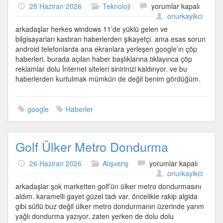
Google’da
28 Haziran 2026
Teknoloji
yorumlar kapalı
çıkan
onurkayikci
çöp
arkadaşlar herkes windows 11’de yüklü gelen ve
haberler
bilgisayarları kastıran haberlerden şikayetçi. ama esas sorun
için
android telefonlarda ana ekranlara yerleşen google’ın çöp
haberleri. burada açılan haber başlıklarına tıklayınca çöp
reklamlar dolu İnternet siteleri sinirinizi kaldırıyor. ve bu
haberlerden kurtulmak mümkün de değil benim gördüğüm.
google
Haberler
Golf Ülker Metro Dondurma
Golf
26 Haziran 2026
Alışveriş
yorumlar kapalı
Ülker
onurkayikci
Metro
arkadaşlar şok marketten golf’ün ülker metro dondurmasını
Dondurma
aldım. karamelli gayet güzel tadı var. öncelikle rakip algida
için
gibi sütlü buz değil ülker metro dondurmanın üzerinde yarım
yağlı dondurma yazıyor. zaten yerken de dolu dolu