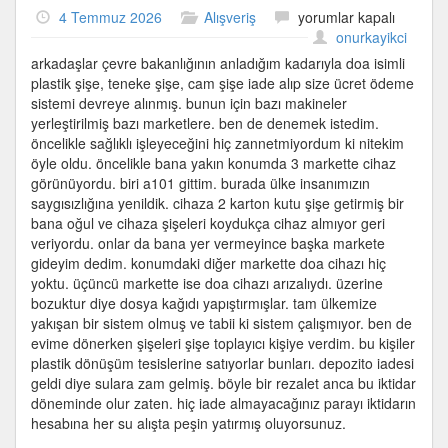
Doa
4 Temmuz 2026
Alışveriş
yorumlar kapalı
depozito
onurkayikci
sistemi
arkadaşlar çevre bakanlığının anladığım kadarıyla doa isimli
gerçekten
plastik şişe, teneke şişe, cam şişe iade alıp size ücret ödeme
işliyor
sistemi devreye alınmış. bunun için bazı makineler
mu?
yerleştirilmiş bazı marketlere. ben de denemek istedim.
için
öncelikle sağlıklı işleyeceğini hiç zannetmiyordum ki nitekim
öyle oldu. öncelikle bana yakın konumda 3 markette cihaz
görünüyordu. biri a101 gittim. burada ülke insanımızın
saygısızlığına yenildik. cihaza 2 karton kutu şişe getirmiş bir
bana oğul ve cihaza şişeleri koydukça cihaz almıyor geri
veriyordu. onlar da bana yer vermeyince başka markete
gideyim dedim. konumdaki diğer markette doa cihazı hiç
yoktu. üçüncü markette ise doa cihazı arızalıydı. üzerine
bozuktur diye dosya kağıdı yapıştırmışlar. tam ülkemize
yakışan bir sistem olmuş ve tabii ki sistem çalışmıyor. ben de
evime dönerken şişeleri şişe toplayıcı kişiye verdim. bu kişiler
plastik dönüşüm tesislerine satıyorlar bunları. depozito iadesi
geldi diye sulara zam gelmiş. böyle bir rezalet anca bu iktidar
döneminde olur zaten. hiç iade almayacağınız parayı iktidarın
hesabına her su alışta peşin yatırmış oluyorsunuz.