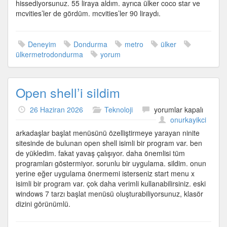
hissediyorsunuz. 55 liraya aldım. ayrıca ülker coco star ve
mcvities’ler de gördüm. mcvities’ler 90 liraydı.
Deneyim
Dondurma
metro
ülker
ülkermetrodondurma
yorum
Open shell’i sildim
Open
26 Haziran 2026
Teknoloji
yorumlar kapalı
shell’i
onurkayikci
sildim
arkadaşlar başlat menüsünü özelliştirmeye yarayan ninite
için
sitesinde de bulunan open shell isimli bir program var. ben
de yükledim. fakat yavaş çalışıyor. daha önemlisi tüm
programları göstermiyor. sorunlu bir uygulama. sildim. onun
yerine eğer uygulama önermemi isterseniz start menu x
isimli bir program var. çok daha verimli kullanabilirsiniz. eski
windows 7 tarzı başlat menüsü oluşturabiliyorsunuz, klasör
dizini görünümlü.