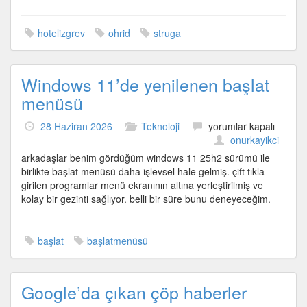
hotelizgrev
ohrid
struga
Windows 11’de yenilenen başlat
menüsü
Windows
28 Haziran 2026
Teknoloji
yorumlar kapalı
11’de
onurkayikci
yenilenen
arkadaşlar benim gördüğüm windows 11 25h2 sürümü ile
başlat
birlikte başlat menüsü daha işlevsel hale gelmiş. çift tıkla
menüsü
girilen programlar menü ekranının altına yerleştirilmiş ve
için
kolay bir gezinti sağlıyor. belli bir süre bunu deneyeceğim.
başlat
başlatmenüsü
Google’da çıkan çöp haberler