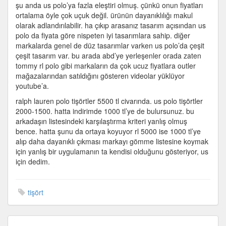
şu anda us polo’ya fazla eleştiri olmuş. çünkü onun fiyatları
ortalama öyle çok uçuk değil. ürünün dayanıklılığı makul
olarak adlandırılabilir. ha çıkıp arasanız tasarım açısından us
polo da fiyata göre nispeten iyi tasarımlara sahip. diğer
markalarda genel de düz tasarımlar varken us polo’da çeşit
çeşit tasarım var. bu arada abd’ye yerleşenler orada zaten
tommy rl polo gibi markaların da çok ucuz fiyatlara outler
mağazalarından satıldığını gösteren videolar yüklüyor
youtube’a.
ralph lauren polo tişörtler 5500 tl civarında. us polo tişörtler
2000-1500. hatta indirimde 1000 tl’ye de bulursunuz. bu
arkadaşın listesindeki karşılaştırma kriteri yanlış olmuş
bence. hatta şunu da ortaya koyuyor rl 5000 ise 1000 tl’ye
alıp daha dayanıklı çıkması markayı gömme listesine koymak
için yanlış bir uygulamanın ta kendisi olduğunu gösteriyor, us
için dedim.
tişört