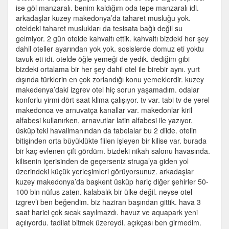
ise göl manzaralı. benim kaldığım oda tepe manzaralı idi.
arkadaşlar kuzey makedonya’da taharet musluğu yok.
oteldeki taharet muslukları da tesisata bağlı değil su
gelmiyor. 2 gün otelde kahvaltı ettik. kahvaltı bizdeki her şey
dahil oteller ayarından yok yok. sosislerde domuz eti yoktu
tavuk eti idi. otelde öğle yemeği de yedik. dediğim gibi
bizdeki ortalama bir her şey dahil otel ile birebir aynı. yurt
dışında türklerin en çok zorlandığı konu yemeklerdir. kuzey
makedenya’daki izgrev otel hiç sorun yaşamadım. odalar
konforlu yirmi dört saat klima çalışıyor. tv var. tabi tv de yerel
makedonca ve arnuvatça kanallar var. makedonlar kiril
alfabesi kullanırken, arnavutlar latin alfabesi ile yazıyor.
üsküp’teki havalimanından da tabelalar bu 2 dilde. otelin
bitişinden orta büyüklükte fiilen işleyen bir kilise var. burada
bir kaç evlenen çift gördüm. bizdeki nikah salonu havasında.
kilisenin içerisinden de geçerseniz struga’ya giden yol
üzerindeki küçük yerleşimleri görüyorsunuz. arkadaşlar
kuzey makedonya’da başkent üsküp hariç diğer şehirler 50-
100 bin nüfus zaten. kalabalık bir ülke değil. neyse otel
izgrev’i ben beğendim. biz haziran başından gittik. hava 3
saat harici çok sıcak sayılmazdı. havuz ve aquapark yeni
açılıyordu. tadilat bitmek üzereydi. açıkçası ben girmedim.