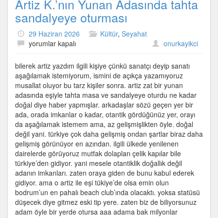
Artiz K.’nın Yunan Adasında tahta
sandalyeye oturması
29 Haziran 2026
Kültür
,
Seyahat
Artiz
yorumlar kapalı
onurkayikci
K.’nın
Yunan
bilerek artiz yazdım ilgili kişiye çünkü sanatçı deyip sanatı
Adasında
aşağılamak istemiyorum, ismini de açıkça yazamıyoruz
tahta
musallat oluyor bu tarz kişiler sonra. artiz zat bir yunan
sandalyeye
adasında eşiyle tahta masa ve sandalyeye oturdu ne kadar
oturması
doğal diye haber yapmışlar. arkadaşlar sözü geçen yer bir
için
ada, orada imkanlar o kadar, otantik gördüğünüz yer, orayı
da aşağılamak istemem ama, az gelişmişlikten öyle. doğal
değil yani. türkiye çok daha gelişmiş ondan şartlar biraz daha
gelişmiş görünüyor en azından. ilgili ülkede yenilenen
dairelerde görüyoruz mutfak dolapları çelik kapılar bile
türkiye’den gidiyor. yani mesele otantiklik doğallık değil
adanın imkanları. zaten oraya giden de bunu kabul ederek
gidiyor. ama o artiz ile eşi tükiye’de olsa emin olun
bodrum’un en pahalı beach club’ında olacaktı. yoksa statüsü
düşecek diye gitmez eski tip yere. zaten biz de biliyorsunuz
adam öyle bir yerde otursa aaa adama bak milyonlar