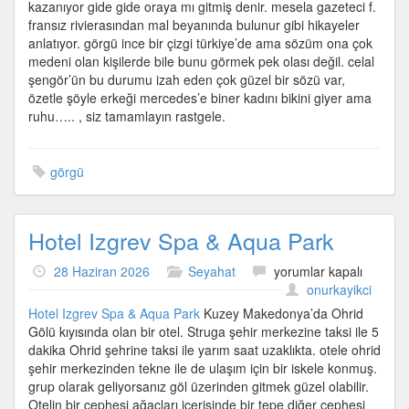
kazanıyor gide gide oraya mı gitmiş denir. mesela gazeteci f.
fransız rivierasından mal beyanında bulunur gibi hikayeler
anlatıyor. görgü ince bir çizgi türkiye’de ama sözüm ona çok
medeni olan kişilerde bile bunu görmek pek olası değil. celal
şengör’ün bu durumu izah eden çok güzel bir sözü var,
özetle şöyle erkeği mercedes’e biner kadını bikini giyer ama
ruhu….. , siz tamamlayın rastgele.
görgü
Hotel Izgrev Spa & Aqua Park
Hotel
28 Haziran 2026
Seyahat
yorumlar kapalı
Izgrev
onurkayikci
Spa
Hotel Izgrev Spa & Aqua Park
Kuzey Makedonya’da Ohrid
&
Gölü kıyısında olan bir otel. Struga şehir merkezine taksi ile 5
Aqua
dakika Ohrid şehrine taksi ile yarım saat uzaklıkta. otele ohrid
Park
şehir merkezinden tekne ile de ulaşım için bir iskele konmuş.
için
grup olarak geliyorsanız göl üzerinden gitmek güzel olabilir.
Otelin bir cephesi ağaçları içerisinde bir tepe diğer cephesi