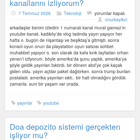
kanallarını izliyorum?
Yoğun
7 Temmuz 2026
Teknoloji
yorumlar kapalı
olarak
onurkayikci
hangi
arkadaşlar benim izledim 1 numaralı kanal murat gamsız’ın
Youtube
youtube kanalı. kadıköy’de vlog tadında yayın yapıyor her
kanallarını
hafta o. bugün de nişantaşı ve beşiktaş’a gitmişti. sonra
izliyorum?
konsol oyun onun da playstation oyun satıcısı sohbet
için
muhabbet yapıyor o. son olarak da kafa kırık tayfadan orhan
yenen’i izliyorum. böyle amerika’da şunu yaptık, amerika’ya
şöyle geldik yayınları bıktırdı. bir dönem abd’ye çok kaçak
giden oldu. yayın açtılar paket dağıtırken. sonra trump bunları
postaladı. amerika yayınları sıktı.. bir halt olmadığını gördük
zamanla. suni bir yaşam var orada.
yayınlar
youtube
Doa depozito sistemi gerçekten
işliyor mu?