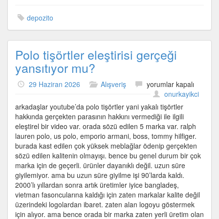
depozito
Polo tişörtler eleştirisi gerçeği
yansıtıyor mu?
Polo
29 Haziran 2026
Alışveriş
yorumlar kapalı
tişörtler
onurkayikci
eleştirisi
arkadaşlar youtube’da polo tişörtler yani yakalı tişörtler
gerçeği
hakkında gerçekten parasının hakkını vermediği ile ilgili
yansıtıyor
eleştirel bir video var. orada sözü edilen 5 marka var. ralph
mu?
lauren polo, us polo, emporio armani, boss, tommy hilfiger.
için
burada kast edilen çok yüksek meblağlar ödenip gerçekten
sözü edilen kalitenin olmayışı. bence bu genel durum bir çok
marka için de geçerli. ürünler dayanıklı değil. uzun süre
giyilemiyor. ama bu uzun süre giyilme işi 90’larda kaldı.
2000’lı yıllardan sonra artık üretimler iyice bangladeş,
vietman fasoncularına kaldığı için zaten markalar kalite değil
üzerindeki logolardan ibaret. zaten alan logoyu göstermek
için alıyor. ama bence orada bir marka zaten yerli üretim olan