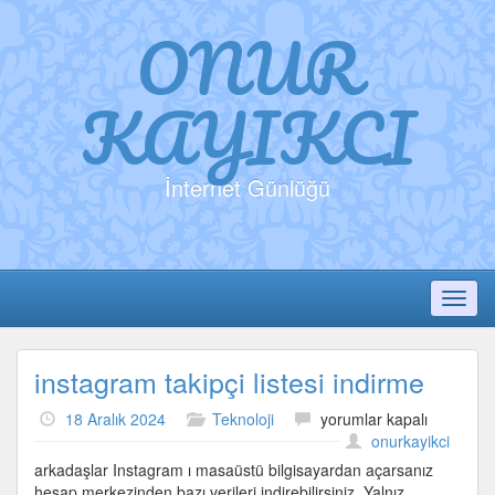
ONUR
KAYIKCI
İnternet Günlüğü
Toggl
instagram takipçi listesi indirme
instagram
18 Aralık 2024
Teknoloji
yorumlar kapalı
takipçi
onurkayikci
listesi
arkadaşlar Instagram ı masaüstü bilgisayardan açarsanız
indirme
hesap merkezinden bazı verileri indirebilirsiniz. Yalnız