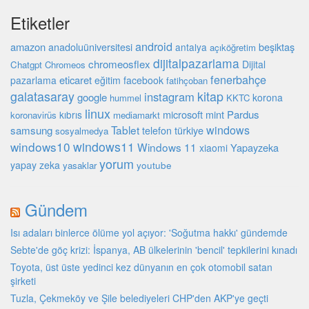
Etiketler
android
amazon
anadoluüniversitesi
beşiktaş
antalya
açıköğretim
dijitalpazarlama
chromeosflex
Dijital
Chatgpt
Chromeos
fenerbahçe
eticaret
pazarlama
eğitim
facebook
fatihçoban
galatasaray
kitap
instagram
google
korona
hummel
KKTC
linux
microsoft
mint
Pardus
kıbrıs
koronavirüs
mediamarkt
windows
Tablet
samsung
türkiye
telefon
sosyalmedya
windows10
windows11
Windows 11
Yapayzeka
xiaomi
yorum
yapay zeka
youtube
yasaklar
Gündem
Isı adaları binlerce ölüme yol açıyor: 'Soğutma hakkı' gündemde
Sebte'de göç krizi: İspanya, AB ülkelerinin 'bencil' tepkilerini kınadı
Toyota, üst üste yedinci kez dünyanın en çok otomobil satan
şirketi
Tuzla, Çekmeköy ve Şile belediyeleri CHP'den AKP'ye geçti