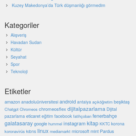
Kuzey Makedonya’da Türk düşmanlığı görmedim
Kategoriler
Alışveriş
Havadan Sudan
Kültür
Seyahat
Spor
Teknoloji
Etiketler
android
amazon
beşiktaş
anadoluüniversitesi
antalya
açıköğretim
dijitalpazarlama
chromeosflex
Dijital
Chatgpt
Chromeos
fenerbahçe
eticaret
pazarlama
eğitim
facebook
fatihçoban
galatasaray
kitap
instagram
google
korona
hummel
KKTC
linux
microsoft
mint
Pardus
kıbrıs
koronavirüs
mediamarkt