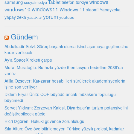
Tablet
windows
samsung
türkiye
telefon
sosyalmedya
windows10
windows11
Windows 11
Yapayzeka
xiaomi
yorum
yapay zeka
youtube
yasaklar
Gündem
Abdulkadir Selvi: Süreç başarılı olursa ikinci aşamaya geçilmesine
karar verilecek
Ay'a SpaceX roketi çarptı
Murat Muratoğlu: Bu hızla yüzde 5 enflasyon hedefine 2039'da
varırız
Atilla Özsever: Kar-zarar hesabı ileri sürülerek akademisyenlerin
işine son veriliyor
Didem Eryar Ünlü: COP büyüdü ancak müzakere topluluğu
büyümedi
Servet Yıldırım: Zerzevan Kalesi, Diyarbakır'ın turizm potansiyelini
değiştirebilecek güçte
Hicri İzgören: Hukuki güvence zorunluluğu
Sıla Altun: Öve öve bitirilemeyen Türkiye yüzyılı projesi, kadınlar