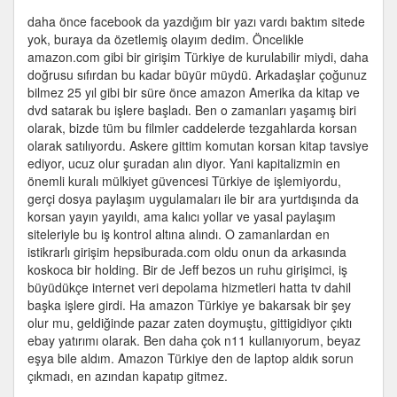
bir
daha önce facebook da yazdığım bir yazı vardı baktım sitede
girişim
yok, buraya da özetlemiş olayım dedim. Öncelikle
Türkiye
amazon.com gibi bir girişim Türkiye de kurulabilir miydi, daha
de
doğrusu sıfırdan bu kadar büyür müydü. Arkadaşlar çoğunuz
kurulabilir
bilmez 25 yıl gibi bir süre önce amazon Amerika da kitap ve
miydi
dvd satarak bu işlere başladı. Ben o zamanları yaşamış biri
için
olarak, bizde tüm bu filmler caddelerde tezgahlarda korsan
olarak satılıyordu. Askere gittim komutan korsan kitap tavsiye
ediyor, ucuz olur şuradan alın diyor. Yani kapitalizmin en
önemli kuralı mülkiyet güvencesi Türkiye de işlemiyordu,
gerçi dosya paylaşım uygulamaları ile bir ara yurtdışında da
korsan yayın yayıldı, ama kalıcı yollar ve yasal paylaşım
siteleriyle bu iş kontrol altına alındı. O zamanlardan en
istikrarlı girişim hepsiburada.com oldu onun da arkasında
koskoca bir holding. Bir de Jeff bezos un ruhu girişimci, iş
büyüdükçe internet veri depolama hizmetleri hatta tv dahil
başka işlere girdi. Ha amazon Türkiye ye bakarsak bir şey
olur mu, geldiğinde pazar zaten doymuştu, gittigidiyor çıktı
ebay yatırımı olarak. Ben daha çok n11 kullanıyorum, beyaz
eşya bile aldım. Amazon Türkiye den de laptop aldık sorun
çıkmadı, en azından kapatıp gitmez.