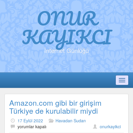
ONUR
KAYIKCI
İnternet Günlüğü
Toggl
Amazon.com gibi bir girişim
Türkiye de kurulabilir miydi
17 Eylül 2022
Havadan Sudan
Amazon.com
yorumlar kapalı
onurkayikci
gibi