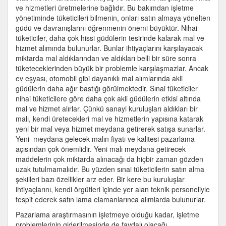
ve hizmetleri üretmelerine bağlıdır. Bu bakımdan işletme
yönetiminde tüketicileri bilmenin, onları satın almaya yönelten
güdü ve davranışlarını öğrenmenin önemi büyüktür. Nihai
tüketiciler, daha çok hissi güdülerin tesirinde kalarak mal ve
hizmet alımında bulunurlar. Bunlar ihtiyaçlarını karşılayacak
miktarda mal aldıklarından ve aldıkları belli bir süre sonra
tüketeceklerinden büyük bir problemle karşılaşmazlar. Ancak
ev eşyası, otomobil gibi dayanıklı mal alımlarında akli
güdülerin daha ağır bastığı görülmektedir. Sınai tüketiciler
nihai tüketicilere göre daha çok akli güdülerin etkisi altında
mal ve hizmet alırlar. Çünkü sanayi kuruluşları aldıkları bir
malı, kendi üretecekleri mal ve hizmetlerin yapısına katarak
yeni bir mal veya hizmet meydana getirerek satışa sunarlar.
Yeni meydana gelecek malın fiyatı ve kalitesi pazarlama
açısından çok önemlidir. Yeni malı meydana getirecek
maddelerin çok miktarda alınacağı da hiçbir zaman gözden
uzak tutulmamalıdır. Bu yüzden sınai tüketicilerin satın alma
şekilleri bazı özellikler arz eder. Bir kere bu kuruluşlar
ihtiyaçlarını, kendi örgütleri içinde yer alan teknik personeliyle
tespit ederek satın lama elamanlarınca alımlarda bulunurlar.
Pazarlama araştırmasının işletmeye olduğu kadar, işletme
problemlerinin giderilmesinde de faydalı olacağı