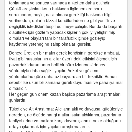
toplamada ve sonuca varmada anketten daha etkindir.
Çünkü araştırılan konu hakkında ilgilenenlere soru
sorulmadan, neyin, nasıl olması gerektiği hakkında bilgi
verilmeden, onların bizzat kendilerinden ne gibi yenilik ve
değişiklik istedikleri tespit edilmeye çalışılır. Bunda da başarılı
olabilmek için gözlem yapacak kişilerin çok iyi yetiştirilmiş
olmaları ve olayları tam bir tarafsızlık içinde gözleyip
kaydetme yeteneğine sahip olmaları gerekir.
Deney: Üretilen bir malın gerek kendisinin gerekse ambalaj,
fiyat gibi hususlarının alıcılar üzerindeki etkisini ölçmek için
pazardaki durumunun belli bir süre izlenmesi deney
yöntemiyle daha sağlıklı yapılır. Anket ve gözlem
yöntemlerine göre daha az başvurulan bir tekniktir. Bunun
sebebi ise uzun bir zamana gerek duyulması ve pahalıya mal
olmasıdır.
Her geçen gün önem kazan başlıca pazarlama araştırmaları
şunlardır:
Tüketiciye Ait Araştırma: Alıcıların akli ve duygusal güdüleriyle
nereden, ne ölçüde hangi malları satın aldıklarını, pazarlama
faaliyetlerine ve mallara karşı davranışlarının neler olduğunu
ortaya çıkarmak için yapılan araştırmalardır.