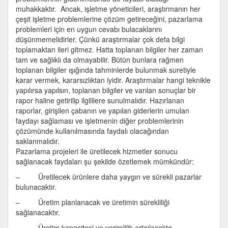
muhakkaktır. Ancak, işletme yöneticileri, araştırmanın her
çeşit işletme problemlerine çözüm getireceğini, pazarlama
problemleri için en uygun cevabı bulacaklarını
düşünmemelidirler. Çünkü araştırmalar çok defa bilgi
toplamaktan ileri gitmez. Hatta toplanan bilgiler her zaman
tam ve sağlıklı da olmayabilir. Bütün bunlara rağmen
toplanan bilgiler ışığında tahminlerde bulunmak suretiyle
karar vermek, kararsızlıktan iyidir. Araştırmalar hangi teknikle
yapılırsa yapılsın, toplanan bilgiler ve varılan sonuçlar bir
rapor haline getirilip ilgililere sunulmalıdır. Hazırlanan
raporlar, girişilen çabanın ve yapılan giderlerin umulan
faydayı sağlaması ve işletmenin diğer problemlerinin
çözümünde kullanılmasında faydalı olacağından
saklanmalıdır.
Pazarlama projeleri ile üretilecek hizmetler sonucu
sağlanacak faydaları şu şekilde özetlemek mümkündür:
– Üretilecek ürünlere daha yaygın ve sürekli pazarlar
bulunacaktır.
– Üretim planlanacak ve üretimin sürekliliği
sağlanacaktır.
– Üretim kapasitesi ve verimlilik artırılacaktır.