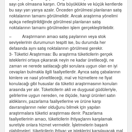
sayı çok olmasına karşın. Orta büyüklükte ve küçük kentlerde
bu sayı yarı yarıya azalır. Önceden görülmesi planlanan satış
noktalarının tamamı görülmelidir. Ancak araştırma yönelimi
açıkça netleştirildiğinde görülmesi planlanan satış
noktalarının tamamı görülmeden işlem gerçekleştirilebilir.
– Araştırmanın amacı satış paylarının veya stok
seviyelerinin durumunun tespiti ise, bu durumda her
defasında aynı satış noktalarının görülmesi gerekir.
3- Tüketici Araştırması: Bu araştırma tüketicilerin gerçek
isteklerini ortaya çıkararak neyin ne kadar üretileceği, ne
zaman ve nerede satılacağı gibi sorulara uygun olan en iyi
cevapları bulmakla ilgili faaliyetlerdir. Ayrıca satış çabalarının
kimlere ve nasıl yöneltileceği, mal ve hizmetlere ne fiyat
konulacağı gibi hususlar da tüketici araştırmasının konuları
arasında yer alır. Tüketicilerin akli ve duygusal güdüleriyle,
gelirlerine uygun nereden, ne ölçüde, hangi ürünleri satın
aldıklarını, pazarlama faaliyetlerine ve ürüne karşı
davranışlarının neler olduğunu bilmek için yapılan
araştırmalara tüketici araştırması denir. Pazarlama
faaliyetlerinin amacı, tüketicilerin ihtiyaçlarını karşılamak
suretiyle onlara hizmet vermektir. İşletmelerin başarılı
olabilmeleri tüketicilerin ihtiyaç ve isteklerini karşılayacak mal