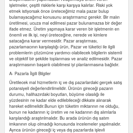
işletmeler, çeşitli risklerle karşı karşıya kalırlar. Riski yok
etmek istiyorsak önce üreteceğimiz mala pazar bulup
bulamayacağımız konusunu araştırmamız gerekir. Bir malın
üretilmesi, ucuza mal edilmesi pazar bulunamazsa bir değer
ifade etmez. Üretim yapmaya karar veren bir işletmenin en
önemli ve ilk işi, neyi üreteceğine, nerede ve kimlere
satacağına karar vermesidir. Pazar araştırması,
pazarlamacının karşılaştığı ürün, Pazar ve tüketici ile ilgili
problemlerin çözümüne yardımcı olabilecek bilgilerin sistemli
ve objektif bir şekilde toplanması ve analiz edilmesidir. Pazar
araştırmasının başarılı olabilmesi iyi planlanmasına bağlıdır.
A- Pazarla İlgili Bilgiler
Üretilecek mal hizmetlerin iç ve dış pazarlardaki gerçek satış
potansiyeli değerlendirilmelidir. Ürünün gireceği pazarın
durumu, halihazırdaki boyutları, büyüme olasılığı ile
yüzdesinin ne kadar elde edilebileceği dikkate alınarak
hareket edilmelidir.Bunun için tüketim miktarının ne olduğu,
bunun ne kadarının iç üretim ve ne kadarının dış alımlarla
karşılandığı araştırılmalıdır. Bu arada ürünün dış satım
imkanının olup olmadığı konusunda incelemeler yapılmalıdır.
Ayrıca ürünün gireceği iç veya dış pazarlarda işlevli