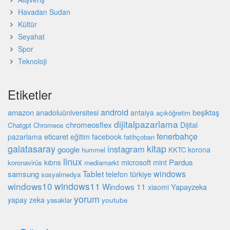
Havadan Sudan
Kültür
Seyahat
Spor
Teknoloji
Etiketler
android
amazon
beşiktaş
anadoluüniversitesi
antalya
açıköğretim
dijitalpazarlama
chromeosflex
Dijital
Chatgpt
Chromeos
fenerbahçe
eticaret
pazarlama
eğitim
facebook
fatihçoban
galatasaray
kitap
instagram
google
korona
hummel
KKTC
linux
microsoft
mint
Pardus
kıbrıs
koronavirüs
mediamarkt
Tablet
windows
samsung
türkiye
telefon
sosyalmedya
windows10
windows11
Windows 11
Yapayzeka
xiaomi
yorum
yapay zeka
youtube
yasaklar