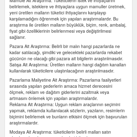
Mamule Ait Araştırma: Tüketicilerin istek ve ihtiyaçlarını
belirlemek, isteklere ve ihtiyaçlara uygun mamuller üretmek,
yeni üretilen malların tüketici ihtiyaçlarını karşılayıp
karşılamadığını öğrenmek için yapılan araştırmalardır. Bu
araştırma ile üretilen malların büyüklük, biçim, renk, ambalaj,
fiyat gibi özelliklerinin belirlenmesi veya değiştirilmesi
sağlanır.
Pazara Ait Araştırma: Belirli bir malın hangi pazarlarda ne
kadar satılacağı, şimdiki ve gelecekteki pazarlarda rekabet
gücünün ne olacağı gibi pazara ait bilgilerin araştırılmasıdır.
Satışa Ait Araştırma: Üretilen malların hangi dağıtım kanalları
kullanılarak tüketicilere ulaştırılacağının araştırılmasıdır.
Pazarlama Maliyetine Ait Araştırma: Pazarlama faaliyetleri
sırasında yapılan gederlerin amaca hizmet derecesini
ölçmek, reklam ve dağıtım giderlerini azaltmak veya
artmasını önlemek için yapılan araştırmalardır.
Reklama Ait Araştırma: Uygun reklam araçlarının seçimini
yapmak, reklamda kullanılacak sözlerin, yazıların, resimlerin
biçimini belirlemek ve bunların etkisini ölçmek için başvurulan
araştırmalardır.
Modaya Ait Araştırma: tüketicilerin belirli malları satın