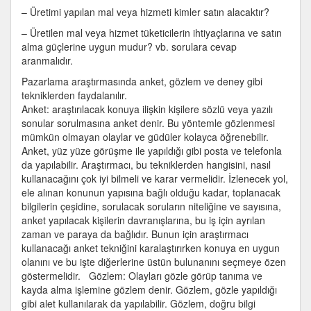
– Üretimi yapılan mal veya hizmeti kimler satın alacaktır?
– Üretilen mal veya hizmet tüketicilerin ihtiyaçlarına ve satın
alma güçlerine uygun mudur? vb. sorulara cevap
aranmalıdır.
Pazarlama araştırmasında anket, gözlem ve deney gibi
tekniklerden faydalanılır.
Anket: araştırılacak konuya ilişkin kişilere sözlü veya yazılı
sonular sorulmasına anket denir. Bu yöntemle gözlenmesi
mümkün olmayan olaylar ve güdüler kolayca öğrenebilir.
Anket, yüz yüze görüşme ile yapıldığı gibi posta ve telefonla
da yapılabilir. Araştırmacı, bu tekniklerden hangisini, nasıl
kullanacağını çok iyi bilmeli ve karar vermelidir. İzlenecek yol,
ele alınan konunun yapısına bağlı olduğu kadar, toplanacak
bilgilerin çeşidine, sorulacak soruların niteliğine ve sayısına,
anket yapılacak kişilerin davranışlarına, bu iş için ayrılan
zaman ve paraya da bağlıdır. Bunun için araştırmacı
kullanacağı anket tekniğini karalaştırırken konuya en uygun
olanını ve bu işte diğerlerine üstün bulunanını seçmeye özen
göstermelidir. Gözlem: Olayları gözle görüp tanıma ve
kayda alma işlemine gözlem denir. Gözlem, gözle yapıldığı
gibi alet kullanılarak da yapılabilir. Gözlem, doğru bilgi