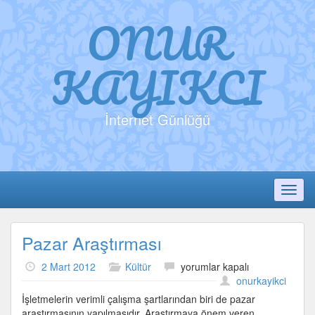
ONUR
KAYIKCI
İnternet Günlüğü
Toggl
Pazar Araştırması
Pazar
2 Mart 2012
Kültür
yorumlar kapalı
Araştırması
onurkayikci
için
İşletmelerin verimli çalışma şartlarından biri de pazar
araştırmasının yapılmasıdır. Araştırmaya önem veren